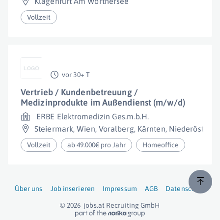
Klagenfurt Am Wörthersee
Vollzeit
vor 30+ T
Vertrieb / Kundenbetreuung /
Medizinprodukte im Außendienst (m/w/d)
ERBE Elektromedizin Ges.m.b.H.
Steiermark
,
Wien
,
Voralberg
,
Kärnten
,
Niederösterre
Vollzeit
ab 49.000€ pro Jahr
Homeoffice
Über uns
Job inserieren
Impressum
AGB
Datenschutz
© 2026
jobs.at
Recruiting GmbH