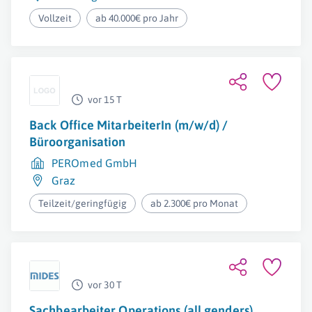
Vollzeit
ab 40.000€ pro Jahr
vor 15 T
Back Office MitarbeiterIn (m/w/d) /
Büroorganisation
PEROmed GmbH
Graz
Teilzeit/geringfügig
ab 2.300€ pro Monat
vor 30 T
Sachbearbeiter Operations (all genders)