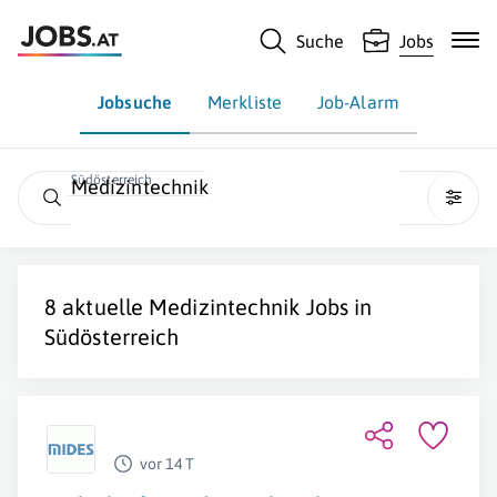
Suche
Jobs
Jobsuche
Merkliste
Job-Alarm
Südösterreich
Medizintechnik
8 aktuelle
Medizintechnik
Jobs in
Südösterreich
vor 14 T