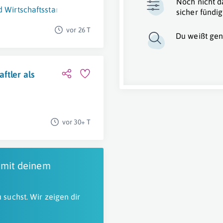
Noch nicht d
d Wirtschaftsstandort
Wien 1. Bezirk (Innere Stadt)
sicher fündig
vor 26 T
Du weißt gen
ftler als
vor 30+ T
 mit deinem
 suchst. Wir zeigen dir