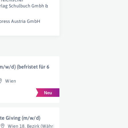
rlag Schulbuch Gmbh &
press Austria GmbH
/w/d) (befristet für 6
Wien
ate Giving (m/w/d)
Wien 18. Bezirk (Währing)