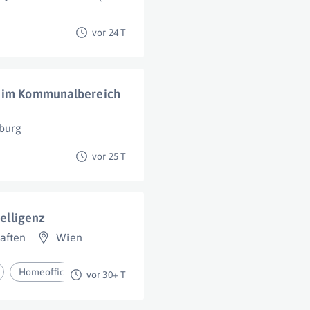
vor 24 T
k im Kommunalbereich
burg
vor 25 T
telligenz
aften
Wien
Homeoffice
vor 30+ T