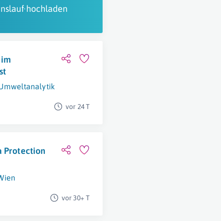
nslauf hochladen
 im
st
nd Umweltanalytik Ziviltechniker GmbH
Klosterneuburg
vor 24 T
a Protection
Wien
vor 30+ T