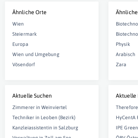
Ähnliche Orte
Ähnliche
Wien
Biotechno
Steiermark
Biotechno
Europa
Physik
Wien und Umgebung
Arabisch
Vösendorf
Zara
Aktuelle Suchen
Aktuelle
Zimmerer in Weinviertel
Therefor
Techniker in Leoben (Bezirk)
HyCentA 
Kanzleiassistentin in Salzburg
IPE Gree
Verwaltung in Zell am See
ÖBV Öster