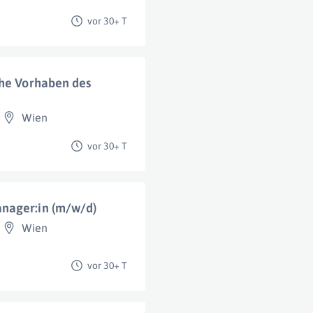
vor 30+ T
che Vorhaben des
Wien
vor 30+ T
nager:in (m/w/d)
Wien
vor 30+ T