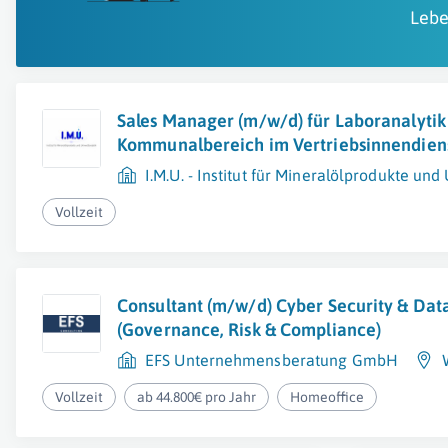
Lebe
Sales Manager (m/w/d) für Laboranalytik
Kommunalbereich im Vertriebsinnendien
I.M.U. - Institut für Mineralölprodukte u
Vollzeit
Consultant (m/w/d) Cyber Security & Dat
(Governance, Risk & Compliance)
EFS Unternehmensberatung GmbH
Vollzeit
ab 44.800€ pro Jahr
Homeoffice