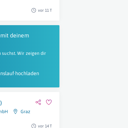
vor 11 T
 mit deinem
 suchst. Wir zeigen dir
nslauf hochladen
)
GmbH
Graz
vor 14 T