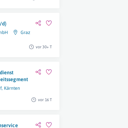
/d)
GmbH
Graz
vor 30+ T
dienst
heitssegment
f
,
Kärnten
vor 16 T
nservice