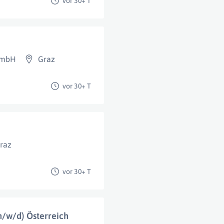
vor 30+ T
GmbH
Graz
vor 30+ T
raz
vor 30+ T
m/w/d) Österreich