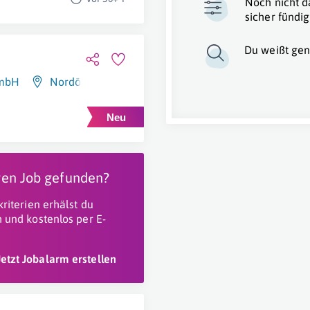
Noch nicht d
sicher fündig
Du weißt gen
GmbH
Nordösterreich
,
Südösterreich
,
Ostösterreich
igen Job gefunden?
riterien erhälst du
 und kostenlos per E-
Jetzt Jobalarm erstellen