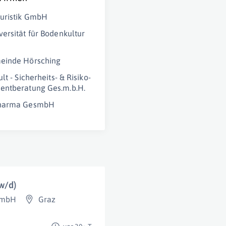
uristik GmbH
ersität für Bodenkultur
einde Hörsching
lt - Sicherheits- & Risiko-
ntberatung Ges.m.b.H.
harma GesmbH
w/d)
GmbH
Graz