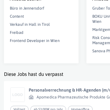
Büro in Jennersdorf
Gruber To
Content
BOKU Univ
Wien
Verkauf in Hall in Tirol
Marktgem
Freibad
Risk Consu
Frontend Developer in Wien
Manageme
Sanova P
Diese Jobs hast du verpasst
Personalverrechnung & HR-Agenden (m/
Apomedica Pharmazeutische Produkte 
Vollzeit
ab 53.000€ pro Jahr
Homeoffice