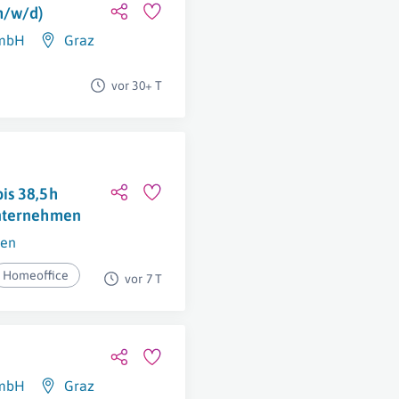
m/w/d)
GmbH
Graz
vor 30+ T
is 38,5h
Unternehmen
en
Homeoffice
vor 7 T
GmbH
Graz