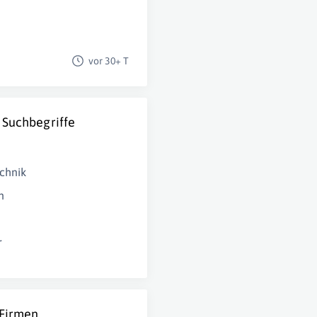
vor 30+ T
 Suchbegriffe
chnik
n
r
 Firmen