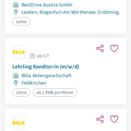
BestDrive Austria GmbH
Leoben
,
Klagenfurt Am Wörthersee
,
Gröbming
,
Graz
Lehre
vor 1 T
Lehrling Konditor:in (m/w/d)
Billa Aktiengesellschaft
Feldkirchen
Lehre
ab 1.350€ pro Monat