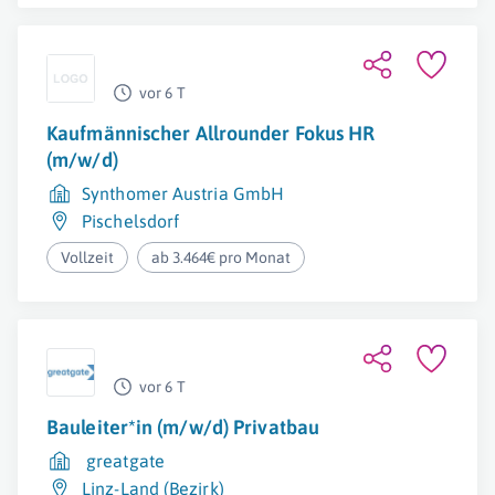
vor 6 T
Kaufmännischer Allrounder Fokus HR
(m/w/d)
Synthomer Austria GmbH
Pischelsdorf
Vollzeit
ab 3.464€ pro Monat
vor 6 T
Bauleiter*in (m/w/d) Privatbau
greatgate
Linz-Land (Bezirk)