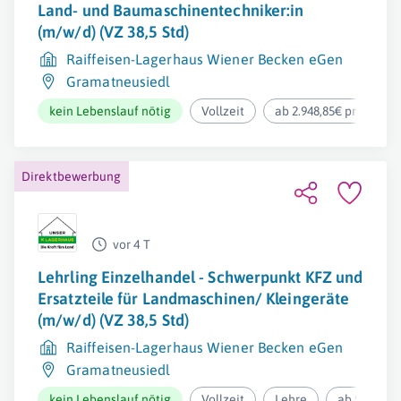
Land- und Baumaschinentechniker:in
(m/w/d) (VZ 38,5 Std)
Raiffeisen-Lagerhaus Wiener Becken eGen
Gramatneusiedl
kein Lebenslauf nötig
Vollzeit
ab 2.948,85€ pro Mona
Direktbewerbung
vor 4 T
Lehrling Einzelhandel - Schwerpunkt KFZ und
Ersatzteile für Landmaschinen/ Kleingeräte
(m/w/d) (VZ 38,5 Std)
Raiffeisen-Lagerhaus Wiener Becken eGen
Gramatneusiedl
kein Lebenslauf nötig
Vollzeit
Lehre
ab 973,24€