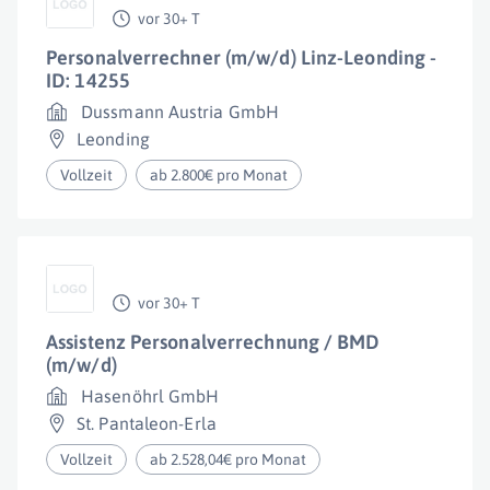
vor 30+ T
Personalverrechner (m/w/d) Linz-Leonding -
ID: 14255
Dussmann Austria GmbH
Leonding
Vollzeit
ab 2.800€ pro Monat
vor 30+ T
Assistenz Personalverrechnung / BMD
(m/w/d)
Hasenöhrl GmbH
St. Pantaleon-Erla
Vollzeit
ab 2.528,04€ pro Monat