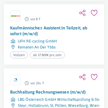
vor 8 T
Kaufmännische:r Assistent:in Teilzeit, ab
sofort (m/w/d)
UFH RE-cycling GmbH
Kematen An Der Ybbs
Vollzeit
ab 37.800€ pro Jahr
vor 30+ T
Buchhaltung Rechnungswesen (m/w/d)
LBG Österreich GmbH Wirtschaftsprüfung & Steuer
Steyr
,
Hollabrunn
,
St. Pölten
,
Wieselburg
,
Wiener Ne