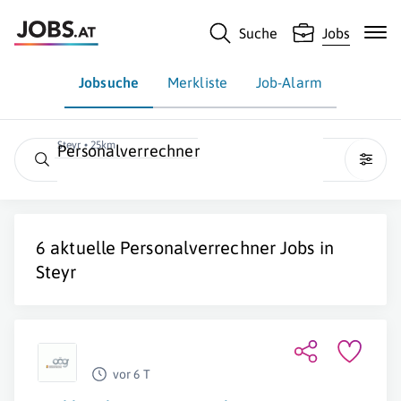
Suche
Jobs
Jobsuche
Merkliste
Job-Alarm
Steyr • 25km
Personalverrechner
6 aktuelle
Personalverrechner
Jobs in
Steyr
vor 6 T