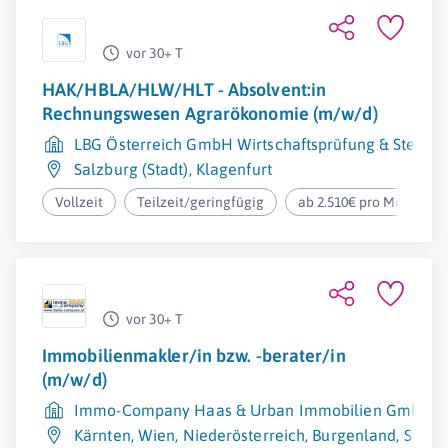
vor 30+ T
HAK/HBLA/HLW/HLT - Absolvent:in
Rechnungswesen Agrarökonomie (m/w/d)
LBG Österreich GmbH Wirtschaftsprüfung & Steuer
Salzburg (Stadt)
,
Klagenfurt
Vollzeit
Teilzeit/geringfügig
ab 2.510€ pro Monat
vor 30+ T
Immobilienmakler/in bzw. -berater/in
(m/w/d)
Immo-Company Haas & Urban Immobilien GmbH
Kärnten
,
Wien
,
Niederösterreich
,
Burgenland
,
Steie