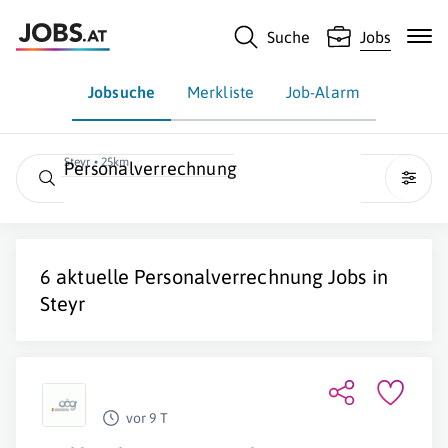
Suche
Jobs
Jobsuche
Merkliste
Job-Alarm
Steyr • 25km
Personalverrechnung
6 aktuelle
Personalverrechnung
Jobs in
Steyr
vor 9 T