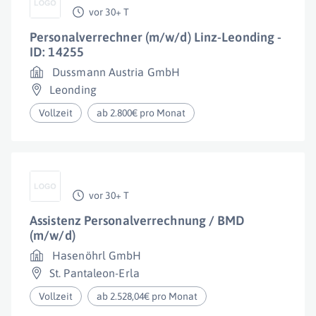
vor 30+ T
Personalverrechner (m/w/d) Linz-Leonding -
ID: 14255
Dussmann Austria GmbH
Leonding
Vollzeit
ab 2.800€ pro Monat
vor 30+ T
Assistenz Personalverrechnung / BMD
(m/w/d)
Hasenöhrl GmbH
St. Pantaleon-Erla
Vollzeit
ab 2.528,04€ pro Monat