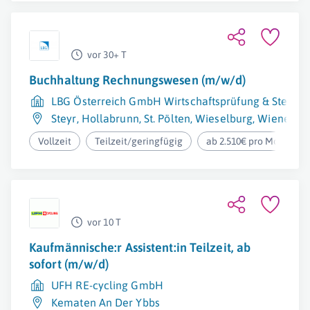
vor 30+ T
Buchhaltung Rechnungswesen (m/w/d)
LBG Österreich GmbH Wirtschaftsprüfung & Steuer
Steyr
,
Hollabrunn
,
St. Pölten
,
Wieselburg
,
Wiener Ne
Vollzeit
Teilzeit/geringfügig
ab 2.510€ pro Monat
vor 10 T
Kaufmännische:r Assistent:in Teilzeit, ab
sofort (m/w/d)
UFH RE-cycling GmbH
Kematen An Der Ybbs