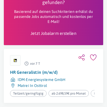
gefunden?
Basierend auf deinen Suchkriterien erhälst du
passende Jobs automatisch und kostenlos per
E-Mail!
Jetzt Jobalarm erstellen
vor 7 T
HR Generalist:in (m/w/d)
IDM-Energiesysteme GmbH
Matrei In Osttirol
Teilzeit/geringfügig
ab 2.698,59€ pro Monat
Homeoff