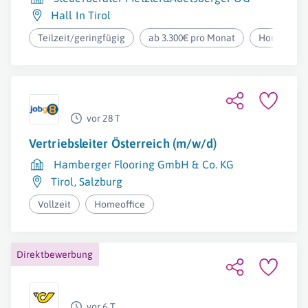
Hall In Tirol
Teilzeit/geringfügig
ab 3.300€ pro Monat
Homeoffic
vor 28 T
Vertriebsleiter Österreich (m/w/d)
Hamberger Flooring GmbH & Co. KG
Tirol
,
Salzburg
Vollzeit
Homeoffice
Direktbewerbung
vor 6 T