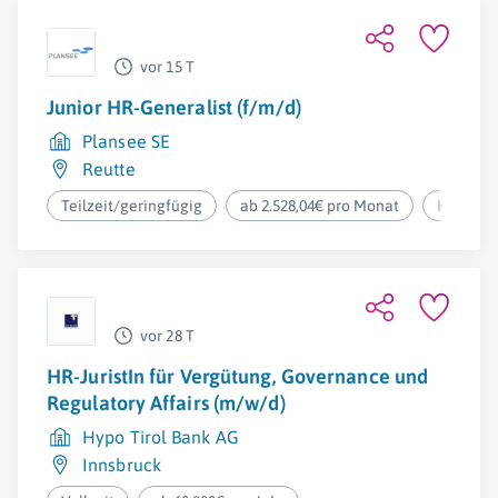
vor 15 T
Junior HR-Generalist (f/m/d)
Plansee SE
Reutte
Teilzeit/geringfügig
ab 2.528,04€ pro Monat
Homeoff
vor 28 T
HR-JuristIn für Vergütung, Governance und
Regulatory Affairs (m/w/d)
Hypo Tirol Bank AG
Innsbruck