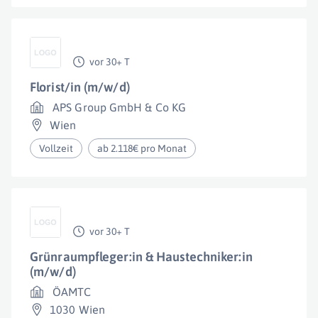
vor 30+ T
Florist/in (m/w/d)
APS Group GmbH & Co KG
Wien
Vollzeit
ab 2.118€ pro Monat
vor 30+ T
Grünraumpfleger:in & Haustechniker:in
(m/w/d)
ÖAMTC
1030 Wien