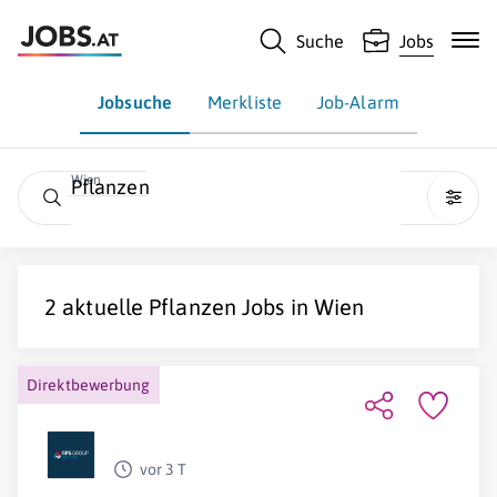
Suche
Jobs
Jobsuche
Merkliste
Job-Alarm
Wien
Pflanzen
2 aktuelle
Pflanzen
Jobs in
Wien
Direktbewerbung
vor 3 T