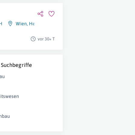
H
Wien
,
Heidelberg
,
Linz
vor 30+ T
 Suchbegriffe
au
itswesen
nbau