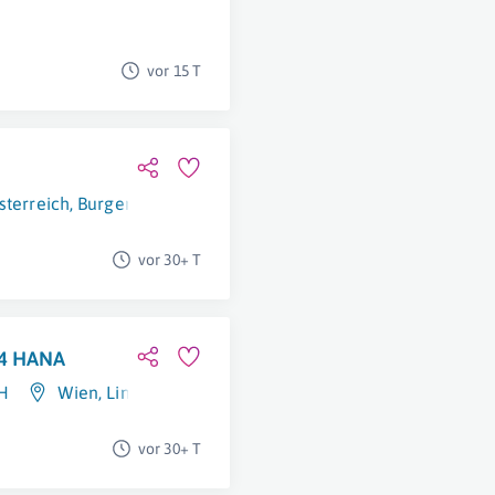
vor 15 T
sterreich
,
Burgenland
vor 30+ T
/4 HANA
H
Wien
,
Linz
vor 30+ T