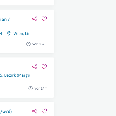
ion /
H
Wien
,
Linz
vor 30+ T
5. Bezirk (Margareten)
vor 14 T
m/w/d)