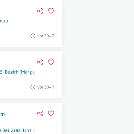
enau
vor 30+ T
5. Bezirk (Margareten)
vor 30+ T
im
 Bei Graz
,
Linz
,
Kundl
,
Langkampfen
,
Wien
,
Pinkafeld