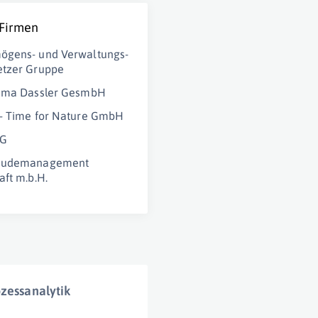
 Firmen
ögens- und Verwaltungs-
etzer Gruppe
Puma Dassler GesmbH
- Time for Nature GmbH
AG
äudemanagement
aft m.b.H.
zessanalytik