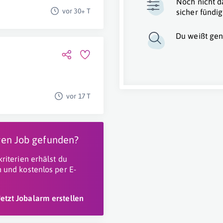
Noch nicht d
vor 30+ T
sicher fündig
Du weißt gen
vor 17 T
igen Job gefunden?
riterien erhälst du
 und kostenlos per E-
Jetzt Jobalarm erstellen