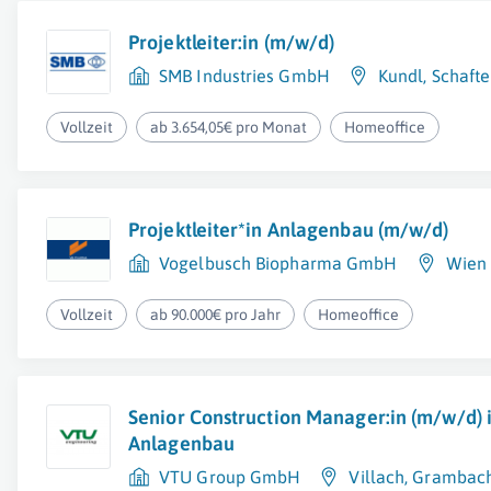
Projektleiter:in (m/w/d)
SMB Industries GmbH
Kundl
,
Schaft
Vollzeit
ab 3.654,05€ pro Monat
Homeoffice
Projektleiter*in Anlagenbau (m/w/d)
Vogelbusch Biopharma GmbH
Wien 
Vollzeit
ab 90.000€ pro Jahr
Homeoffice
Senior Construction Manager:in (m/w/d) 
Anlagenbau
VTU Group GmbH
Villach
,
Grambach