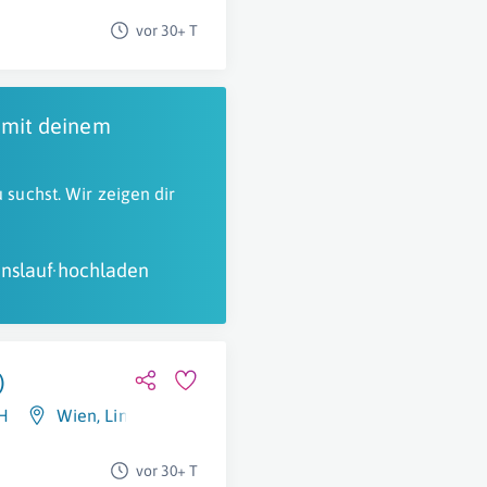
vor 30+ T
 mit deinem
 suchst. Wir zeigen dir
nslauf hochladen
)
H
Wien
,
Linz
vor 30+ T