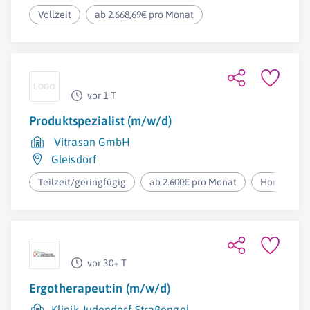
Vollzeit
ab 2.668,69€ pro Monat
vor 1 T
Produktspezialist (m/w/d)
Vitrasan GmbH
Gleisdorf
Teilzeit/geringfügig
ab 2.600€ pro Monat
Homeoffic
vor 30+ T
Ergotherapeut:in (m/w/d)
Klinik Judendorf-Straßengel