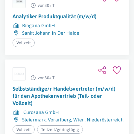
vor 30+ T
Analytiker Produktqualität (m/w/d)
Ringana GmbH
Sankt Johann In Der Haide
Vollzeit
vor 30+ T
Selbstständige/r Handelsvertreter (m/w/d)
für den Apothekenvertrieb (Teil- oder
Vollzeit)
Curosana GmbH
Steiermark
,
Vorarlberg
,
Wien
,
Niederösterreich
,
Kär
Vollzeit
Teilzeit/geringfügig