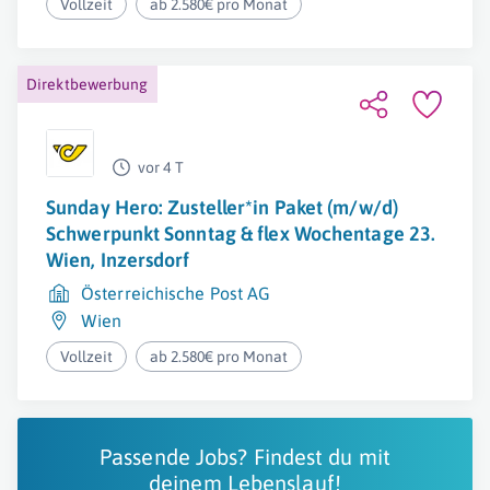
Vollzeit
ab 2.580€ pro Monat
Direktbewerbung
vor 4 T
Sunday Hero: Zusteller*in Paket (m/w/d)
Schwerpunkt Sonntag & flex Wochentage 23.
Wien, Inzersdorf
Österreichische Post AG
Wien
Vollzeit
ab 2.580€ pro Monat
Passende Jobs? Findest du mit
deinem Lebenslauf!