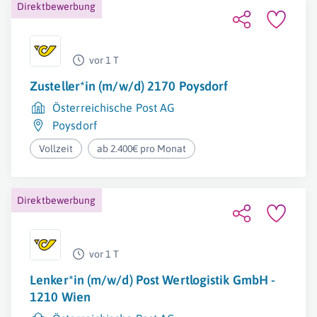
Direktbewerbung
vor 1 T
Zusteller*in (m/w/d) 2170 Poysdorf
Österreichische Post AG
Poysdorf
Vollzeit
ab 2.400€ pro Monat
Direktbewerbung
vor 1 T
Lenker*in (m/w/d) Post Wertlogistik GmbH -
1210 Wien