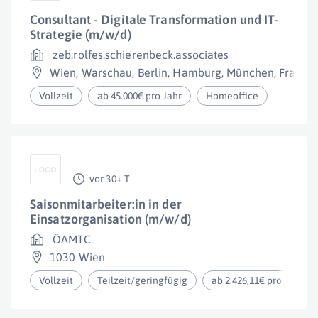
Consultant - Digitale Transformation und IT-
Strategie (m/w/d)
zeb.rolfes.schierenbeck.associates
Wien
,
Warschau
,
Berlin
,
Hamburg
,
München
,
Frankfu
Vollzeit
ab 45.000€ pro Jahr
Homeoffice
vor 30+ T
Saisonmitarbeiter:in in der
Einsatzorganisation (m/w/d)
ÖAMTC
1030 Wien
Vollzeit
Teilzeit/geringfügig
ab 2.426,11€ pro Monat