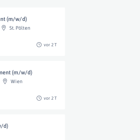
nt (m/w/d)
St. Pölten
vor 2 T
ment (m/w/d)
Wien
vor 2 T
w/d)