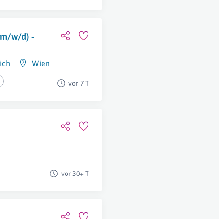
m/w/d) -
ich
Wien
vor 7 T
vor 30+ T