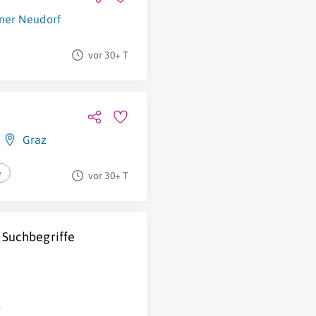
ner Neudorf
vor 30+ T
Graz
e
vor 30+ T
 Suchbegriffe
g