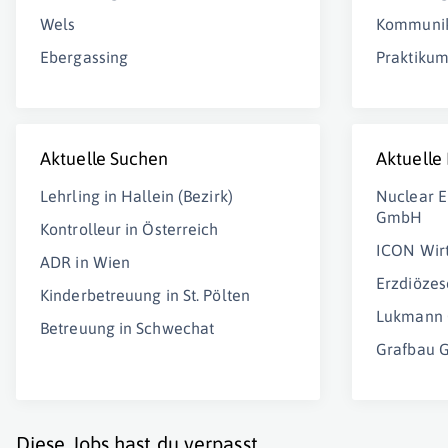
Wels
Kommunik
Ebergassing
Praktikum
Aktuelle Suchen
Aktuelle
Lehrling in Hallein (Bezirk)
Nuclear E
GmbH
Kontrolleur in Österreich
ICON Wir
ADR in Wien
Erzdiözes
Kinderbetreuung in St. Pölten
Lukmann 
Betreuung in Schwechat
Grafbau
Diese Jobs hast du verpasst