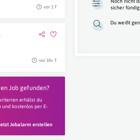
Noch nicht d
vor 1 T
sicher fündig
Du weißt gen
)
vor 30+ T
igen Job gefunden?
riterien erhälst du
 und kostenlos per E-
Jetzt Jobalarm erstellen