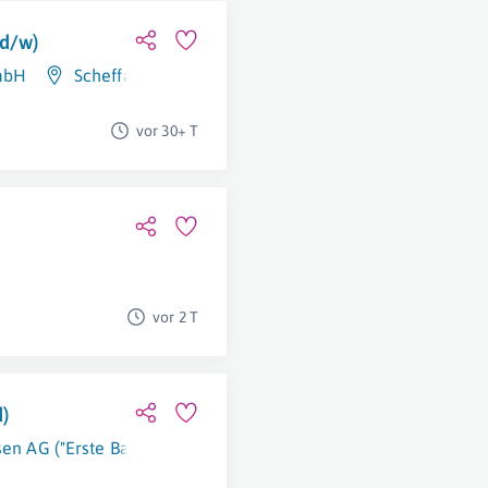
/d/w)
mbH
Scheffau Am Tennengebirge
vor 30+ T
vor 2 T
d)
en AG ("Erste Bank")
Wien