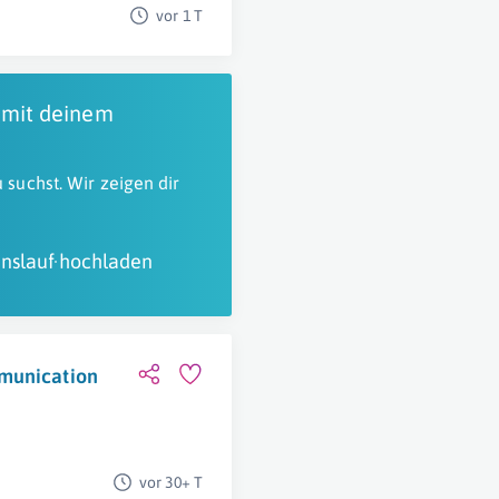
vor 1 T
 mit deinem
 suchst. Wir zeigen dir
nslauf hochladen
mmunication
vor 30+ T