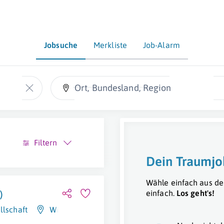
Jobsuche
Merkliste
Job-Alarm
Ort, Bundesland, Region
Filtern
Dein Traumjo
Wähle einfach aus de
einfach.
Los geht's!
)
llschaft
Wien 1. Bezirk (Innere Stadt)