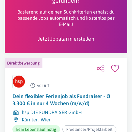
gefunden?
Basierend auf deinen Suchkriterien erhälst du
passende Jobs automatisch und kostenlos per
E-Mail!
Jetzt Jobalarm erstellen
Direktbewerbung
vor 6 T
Dein flexibler Ferienjob als Fundraiser - Ø
3.300 € in nur 4 Wochen (m/w/d)
hsp DIE FUNDRAISER GmbH
Kärnten
,
Wien
kein Lebenslauf nötig
Freelancer/Projektarbeit
ab 2