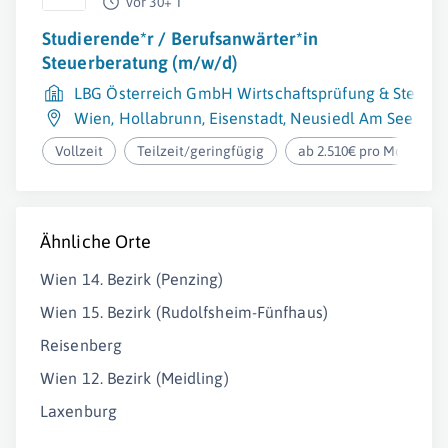
vor 30+ T
Studierende*r / Berufsanwärter*in
Steuerberatung (m/w/d)
LBG Österreich GmbH Wirtschaftsprüfung & Steuer
Wien
,
Hollabrunn
,
Eisenstadt
,
Neusiedl Am See
,
Gra
Vollzeit
Teilzeit/geringfügig
ab 2.510€ pro Monat
Ähnliche Orte
Wien 14. Bezirk (Penzing)
Wien 15. Bezirk (Rudolfsheim-Fünfhaus)
Reisenberg
Wien 12. Bezirk (Meidling)
Laxenburg