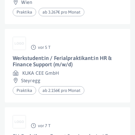
Wien
Praktika
ab 3.267€ pro Monat
vor 5 T
Werkstudent:in / Ferialpraktikant:in HR &
Finance Support (m/w/d)
KUKA CEE GmbH
Steyregg
Praktika
ab 2.156€ pro Monat
vor 7 T