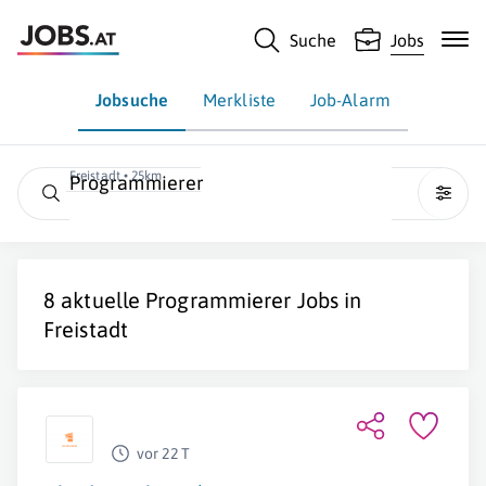
Suche
Jobs
Jobsuche
Merkliste
Job-Alarm
Freistadt • 25km
Programmierer
8 aktuelle
Programmierer
Jobs in
Freistadt
vor 22 T