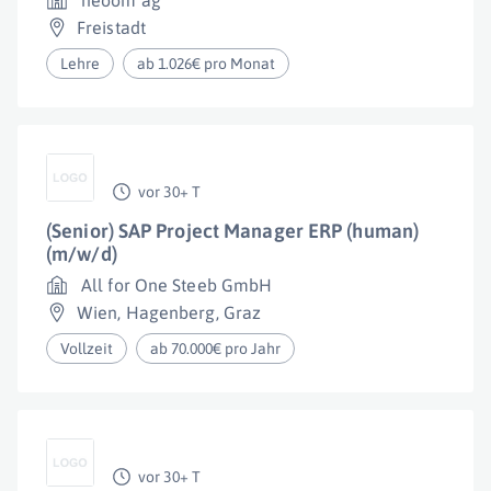
neoom ag
Freistadt
Lehre
ab 1.026€ pro Monat
vor 30+ T
(Senior) SAP Project Manager ERP (human)
(m/w/d)
All for One Steeb GmbH
Wien
,
Hagenberg
,
Graz
Vollzeit
ab 70.000€ pro Jahr
vor 30+ T