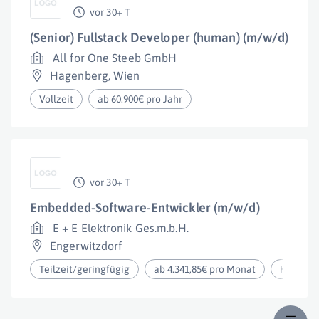
vor 30+ T
(Senior) Fullstack Developer (human) (m/w/d)
All for One Steeb GmbH
Hagenberg
,
Wien
Vollzeit
ab 60.900€ pro Jahr
vor 30+ T
Embedded-Software-Entwickler (m/w/d)
E + E Elektronik Ges.m.b.H.
Engerwitzdorf
Teilzeit/geringfügig
ab 4.341,85€ pro Monat
Homeoff