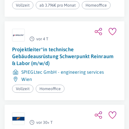
Vollzeit
ab 3.796€ pro Monat
Homeoffice
vor 4 T
Projektleiter*in technische
Gebäudeausrüstung Schwerpunkt Reinraum
& Labor (m/w/d)
SPIEGLtec GmbH - engineering services
Wien
Vollzeit
Homeoffice
vor 30+ T