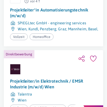
vor 4 T
Projektleiter*in Automatisierungstechnik
(m/w/d)
SPIEGLtec GmbH - engineering services
Wien
,
Kundl
,
Penzberg
,
Graz
,
Mannheim
,
Basel
,
Wie
Vollzeit
Homeoffice
Direktbewerbung
Projektleiter/in Elektrotechnik / EMSR
Industrie (m/w/d) Wien
Talentra
Wien