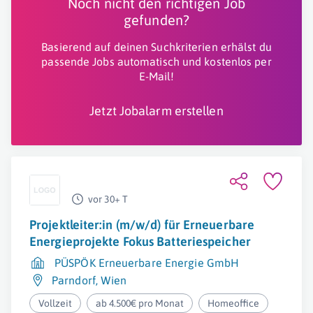
Noch nicht den richtigen Job
gefunden?
Basierend auf deinen Suchkriterien erhälst du
passende Jobs automatisch und kostenlos per
E-Mail!
Jetzt Jobalarm erstellen
vor 30+ T
Projektleiter:in (m/w/d) für Erneuerbare
Energieprojekte Fokus Batteriespeicher
PÜSPÖK Erneuerbare Energie GmbH
Parndorf
,
Wien
Vollzeit
ab 4.500€ pro Monat
Homeoffice