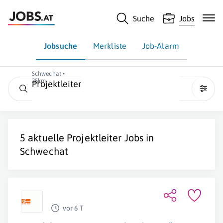
Suche
Jobs
Jobsuche
Merkliste
Job-Alarm
Schwechat •
25km
Projektleiter
5 aktuelle
Projektleiter
Jobs in
Schwechat
vor 6 T