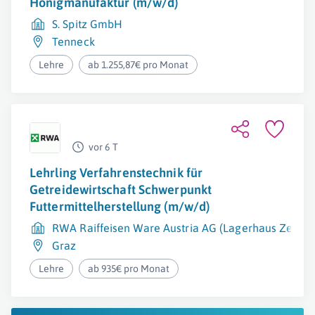
Honigmanufaktur (m/w/d)
S. Spitz GmbH
Tenneck
Lehre
ab 1.255,87€ pro Monat
vor 6 T
Lehrling Verfahrenstechnik für
Getreidewirtschaft Schwerpunkt
Futtermittelherstellung (m/w/d)
RWA Raiffeisen Ware Austria AG (Lagerhaus Zentra
Graz
Lehre
ab 935€ pro Monat