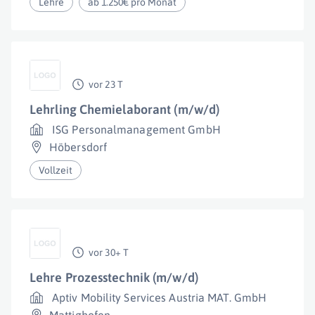
Lehre
ab 1.250€ pro Monat
vor 23 T
Lehrling Chemielaborant (m/w/d)
ISG Personalmanagement GmbH
Höbersdorf
Vollzeit
vor 30+ T
Lehre Prozesstechnik (m/w/d)
Aptiv Mobility Services Austria MAT. GmbH