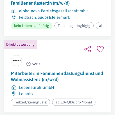
Familienentlaster:in (m/w/d)
alpha nova Betriebsgesellschaft mbH
Feldbach
,
Südoststeiermark
kein Lebenslauf nötig
Teilzeit/geringfügig
ab 3.074,
Direktbewerbung
vor 3 T
Mitarbeiter:in Familienentlastungsdienst und
Wohnassistenz (m/w/d)
LebensGroß GmbH
Leibnitz
Teilzeit/geringfügig
ab 3.074,80€ pro Monat