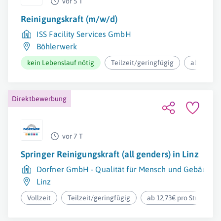
vor 5 T
Reinigungskraft (m/w/d)
ISS Facility Services GmbH
Böhlerwerk
kein Lebenslauf nötig
Teilzeit/geringfügig
ab 12,37€
Direktbewerbung
vor 7 T
Springer Reinigungskraft (all genders) in Linz
Dorfner GmbH - Qualität für Mensch und Gebäude
Linz
Vollzeit
Teilzeit/geringfügig
ab 12,73€ pro Stunde