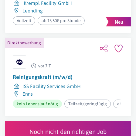
Krempl Facility GmbH
Leonding
Vollzeit
ab 13,50€ pro Stunde
Direktbewerbung
vor 7 T
Reinigungskraft (m/w/d)
ISS Facility Services GmbH
Enns
kein Lebenslauf nötig
Teilzeit/geringfügig
ab 12,37€
Noch nicht den richtigen Job