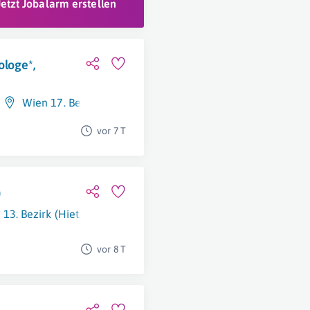
Jetzt Jobalarm erstellen
ologe*,
Wien 17. Bezirk (Hernals)
vor 7 T
)
13. Bezirk (Hietzing)
vor 8 T