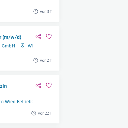
vor 3 T
r (m/w/d)
gs GmbH
Wien
vor 2 T
izin
 Wien Betriebsgesellschaft m.b.H.
1060 Wien
vor 22 T