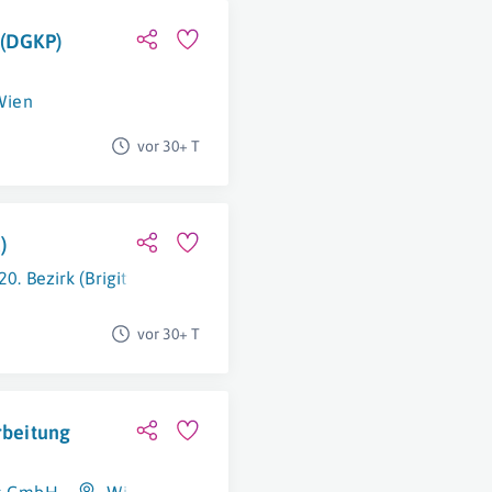
 (DGKP)
Wien
vor 30+ T
)
0. Bezirk (Brigittenau)
vor 30+ T
rbeitung