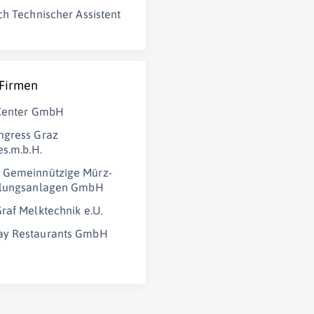
ch Technischer Assistent
 Firmen
eCenter GmbH
ngress Graz
es.m.b.H.
Gemeinnützige Mürz-
dlungsanlagen GmbH
raf Melktechnik e.U.
y Restaurants GmbH