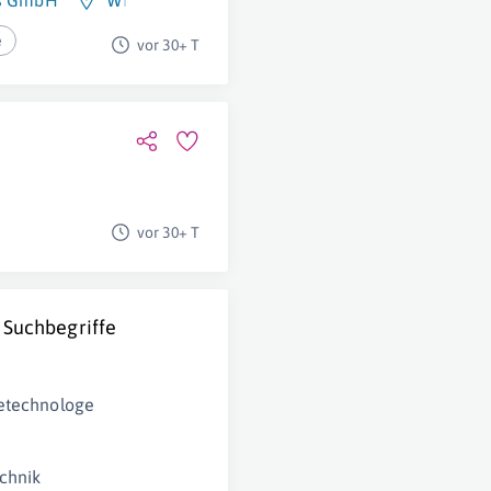
gs GmbH
Wien
e
vor 30+ T
vor 30+ T
 Suchbegriffe
etechnologe
chnik