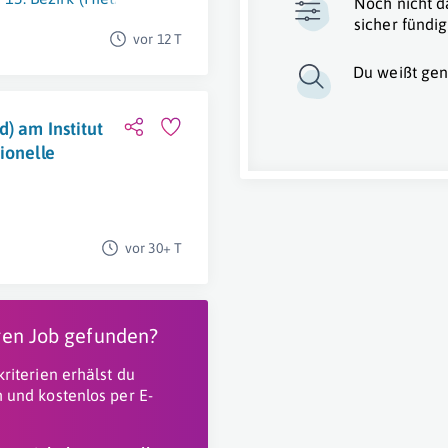
Noch nicht d
sicher fündig
vor 12 T
Du weißt gen
) am Institut
ionelle
vor 30+ T
igen Job gefunden?
riterien erhälst du
 und kostenlos per E-