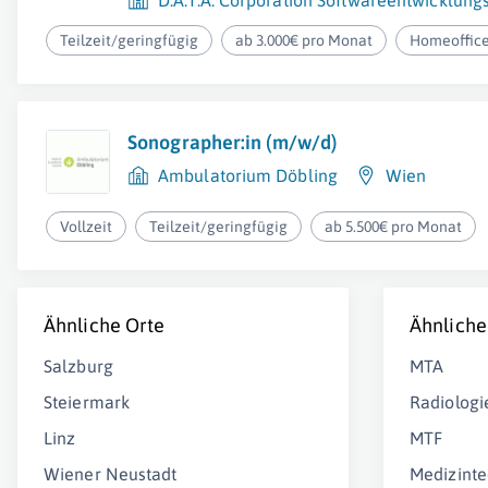
D.A.T.A. Corporation Softwareentwicklun
Teilzeit/geringfügig
ab 3.000€ pro Monat
Homeoffic
Sonographer:in (m/w/d)
Ambulatorium Döbling
Wien
Vollzeit
Teilzeit/geringfügig
ab 5.500€ pro Monat
Ähnliche Orte
Ähnliche
Salzburg
MTA
Steiermark
Radiologi
Linz
MTF
Wiener Neustadt
Medizinte