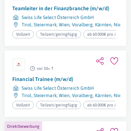
Teamleiter in der Finanzbranche (m/w/d)
Swiss Life Select Österreich GmbH
Tirol
,
Steiermark
,
Wien
,
Voralberg
,
Kärnten
,
Niederö
Vollzeit
Teilzeit/geringfügig
ab 60.000€ pro Jahr
vor 30+ T
Financial Trainee (m/w/d)
Swiss Life Select Österreich GmbH
Tirol
,
Steiermark
,
Wien
,
Voralberg
,
Kärnten
,
Niederö
Vollzeit
Teilzeit/geringfügig
ab 60.000€ pro Jahr
Direktbewerbung