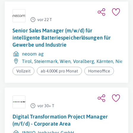
vor 22 T
Senior Sales Manager (m/w/d) für
intelligente Batteriespeicherlösungen für
Gewerbe und Industrie
neoom ag
Tirol
,
Steiermark
,
Wien
,
Voralberg
,
Kärnten
,
Niederö
Vollzeit
ab 4.000€ pro Monat
Homeoffice
vor 30+ T
Digital Transformation Project Manager
(m/f/d) - Corporate Area
INNIO Jenbacher GmbH