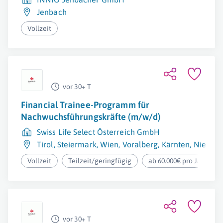
Jenbach
Vollzeit
vor 30+ T
Financial Trainee-Programm für
Nachwuchsführungskräfte (m/w/d)
Swiss Life Select Österreich GmbH
Tirol
,
Steiermark
,
Wien
,
Voralberg
,
Kärnten
,
Niederö
Vollzeit
Teilzeit/geringfügig
ab 60.000€ pro Jahr
vor 30+ T