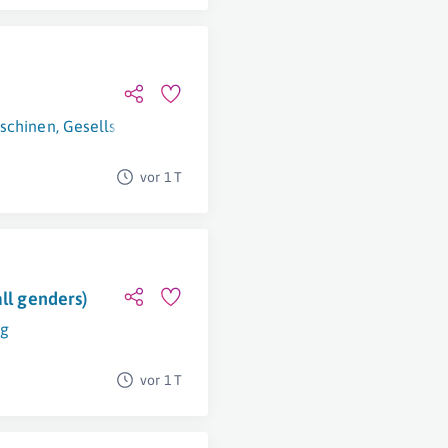
chinen, Gesellschaft m.b.H.
Wien
vor 1 T
ll genders)
ng
vor 1 T