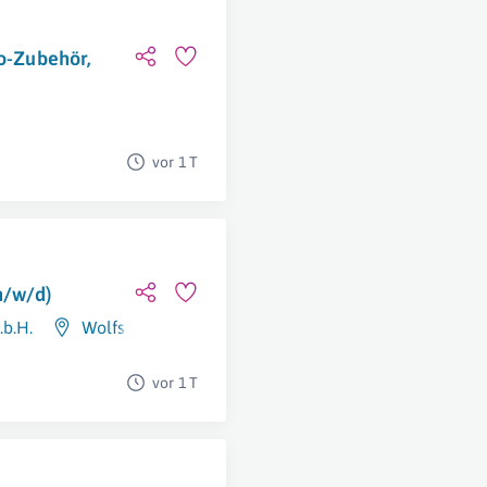
ro-Zubehör,
vor 1 T
m/w/d)
.b.H.
Wolfsberg
vor 1 T