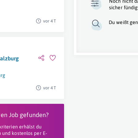
Noch nicht d
sicher fündig
vor 4 T
Du weißt gen
Salzburg
urg
vor 4 T
igen Job gefunden?
riterien erhälst du
 und kostenlos per E-