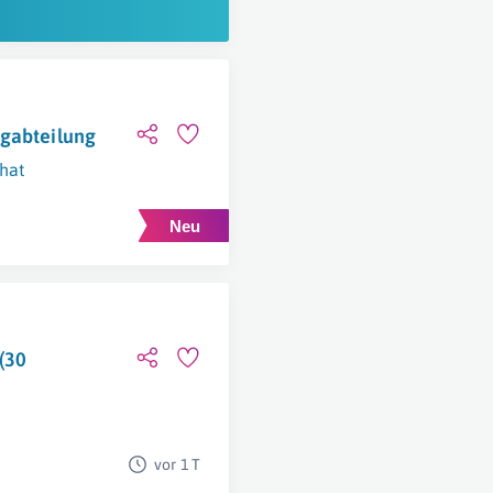
ugabteilung
hat
 (30
vor 1 T