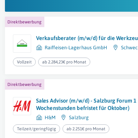
Direktbewerbung
Verkaufsberater (m/w/d) für die Werkze
Raiffeisen-Lagerhaus GmbH
Schwec
Vollzeit
ab 2.284,23€ pro Monat
Direktbewerbung
Sales Advisor (m/w/d) - Salzburg Forum 1
Wochenstunden befristet für Oktober)
H&M
Salzburg
Teilzeit/geringfügig
ab 2.251€ pro Monat