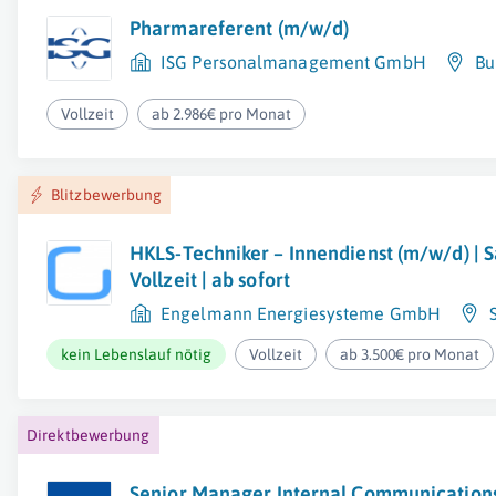
Pharmareferent (m/w/d)
ISG Personalmanagement GmbH
Bu
Vollzeit
ab 2.986€ pro Monat
Blitzbewerbung
HKLS-Techniker – Innendienst (m/w/d) | S
Vollzeit | ab sofort
Engelmann Energiesysteme GmbH
kein Lebenslauf nötig
Vollzeit
ab 3.500€ pro Monat
Direktbewerbung
Senior Manager Internal Communications