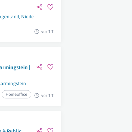
rgenland
,
Niederösterreich
,
Oberösterreich
,
Wien
vor 1 T
armingstein |
Sarmingstein
Homeoffice
vor 1 T
 & Public