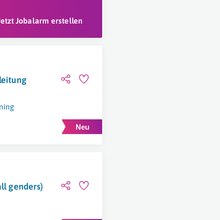
Jetzt Jobalarm erstellen
leitung
ming
ll genders)