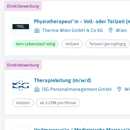
Direktbewerbung
Physiotherapeut*in – Voll- oder Teilzeit 
Therme Wien GmbH & Co KG
Wien
kein Lebenslauf nötig
Vollzeit
Teilzeit/geringfügig
Direktbewerbung
Therapieleitung (m/w/d)
ISG Personalmanagement GmbH
Wi
Vollzeit
ab 3.239€ pro Monat
Heilmasseur*in / Medizinische Masseur*in