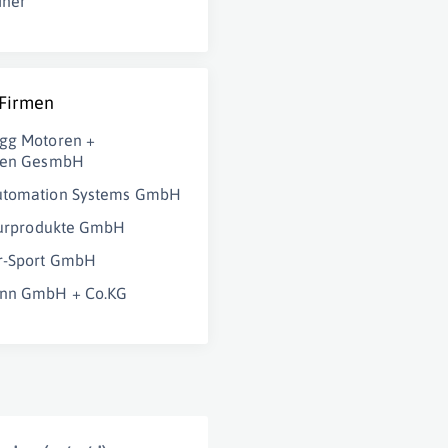
iner
 Firmen
gg Motoren +
oren GesmbH
utomation Systems GmbH
turprodukte GmbH
r-Sport GmbH
nn GmbH + Co.KG