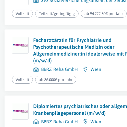
SVS Sozialversicherungsanstalt der Selbs
Vollzeit
Teilzeit/geringfügig
ab 94.222,80€ pro Jahr
Facharzt:ärztin für Psychiatrie und
Psychotherapeutische Medizin oder
Allgemeinmediziner:in idealerweise mit
(m/w/d)
BBRZ Reha GmbH
Wien
Vollzeit
ab 86.000€ pro Jahr
Diplomiertes psychiatrisches oder allge
Krankenpflegepersonal (m/w/d)
BBRZ Reha GmbH
Wien