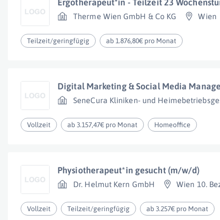
Ergotherapeut*in - Teilzeit 23 Wochenst
Therme Wien GmbH & Co KG
Wien
Teilzeit/geringfügig
ab 1.876,80€ pro Monat
Digital Marketing & Social Media Manage
SeneCura Kliniken- und Heimebetriebsges
Vollzeit
ab 3.157,47€ pro Monat
Homeoffice
Physiotherapeut*in gesucht (m/w/d)
Dr. Helmut Kern GmbH
Wien 10. Bez
Vollzeit
Teilzeit/geringfügig
ab 3.257€ pro Monat