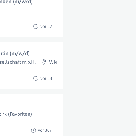
unden (m/w/d)
vor 12 T
r:in (m/w/d)
ellschaft m.b.H.
Wien
vor 13 T
irk (Favoriten)
vor 30+ T