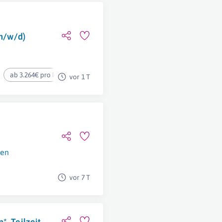
(m/w/d)
ab 3.264€ pro Monat
vor 1 T
en
vor 7 T
*, Teilzeit