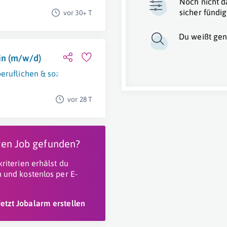
Noch nicht d
sicher fündig
vor 30+ T
Du weißt gen
in (m/w/d)
ruflichen & soz. Rehabilitation & Integration von Autisten
vor 28 T
igen Job gefunden?
riterien erhälst du
 und kostenlos per E-
Jetzt Jobalarm erstellen