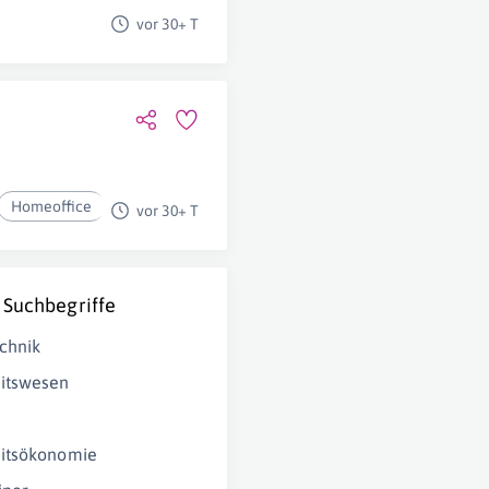
vor 30+ T
Homeoffice
vor 30+ T
 Suchbegriffe
chnik
itswesen
itsökonomie