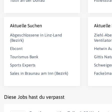
Tulln an der Donau
Fitnesstra
Aktuelle Suchen
Aktuelle
Abgeschlossene in Linz-Land
Ziehl-Abe
(Bezirk)
Ventilat
Ebcont
Hetwin A
Tourismus Bank
Gittis Na
Sports Experts
Schweige
Sales in Braunau am Inn (Bezirk)
Fackelma
Diese Jobs hast du verpasst