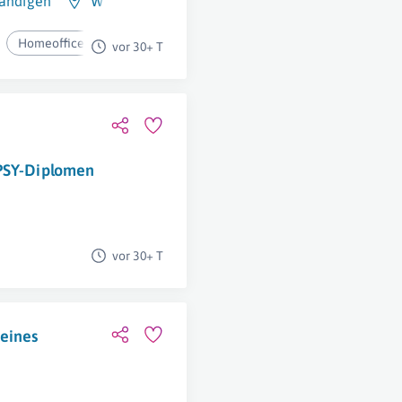
tändigen
Wien
Homeoffice
vor 30+ T
 PSY-Diplomen
vor 30+ T
meines