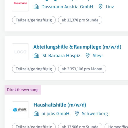
Dussmann Austria GmbH
Linz
Teilzeit/geringfügig
ab 12,37€ pro Stunde
Abteilungshilfe & Raumpflege (m/w/d)
St. Barbara Hospiz
Steyr
Teilzeit/geringfügig
ab 2.353,10€ pro Monat
Direktbewerbung
Haushaltshilfe (m/w/d)
pi-jobs GmbH
Schwertberg
Teilzeit/geringfügig
ab 13,90€ pro Stunde
Homeoffic