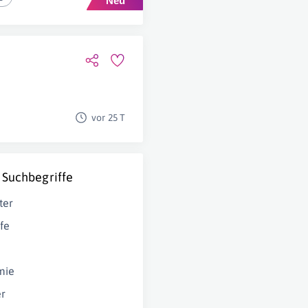
vor 25 T
 Suchbegriffe
ter
fe
mie
r