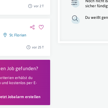
Noch nicht d
sicher fündig
vor 2 T
Du weißt gen
St. Florian
vor 25 T
igen Job gefunden?
riterien erhälst du
 und kostenlos per E-
Jetzt Jobalarm erstellen