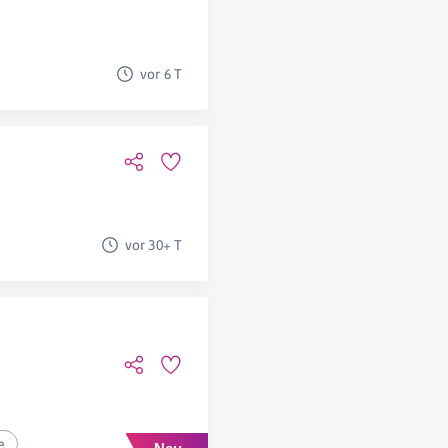
vor 6 T
vor 30+ T
e