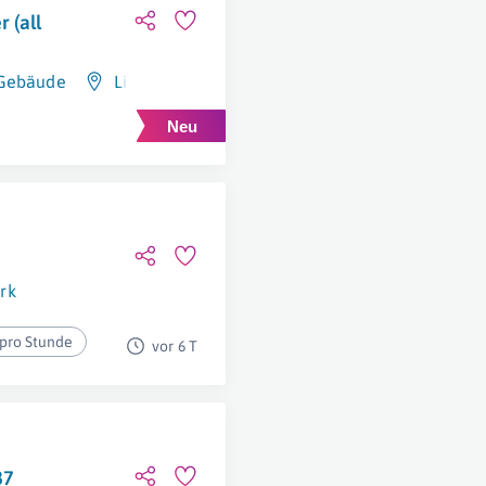
 (all
 Gebäude
Linz
rk
 pro Stunde
vor 6 T
87