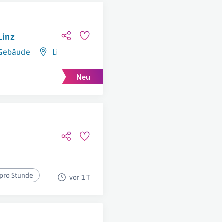
Linz
 Gebäude
Linz
 pro Stunde
vor 1 T