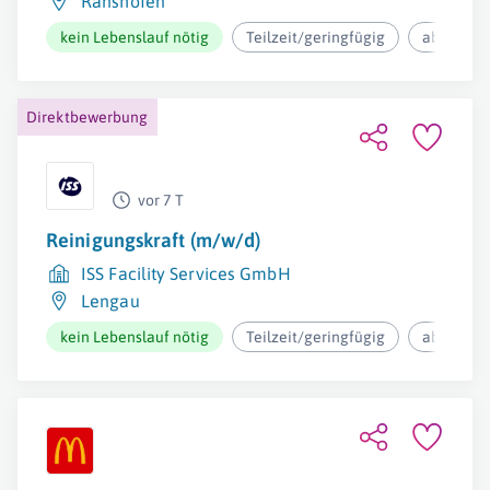
Ranshofen
kein Lebenslauf nötig
Teilzeit/geringfügig
ab 12,37€
Direktbewerbung
vor 7 T
Reinigungskraft (m/w/d)
ISS Facility Services GmbH
Lengau
kein Lebenslauf nötig
Teilzeit/geringfügig
ab 12,37€