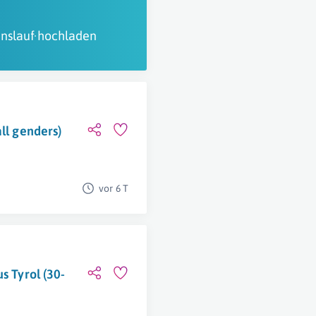
nslauf hochladen
ll genders)
vor 6 T
s Tyrol (30-