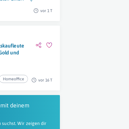
vor 1 T
skaufleute
Gold und
Homeoffice
vor 16 T
 mit deinem
 suchst. Wir zeigen dir