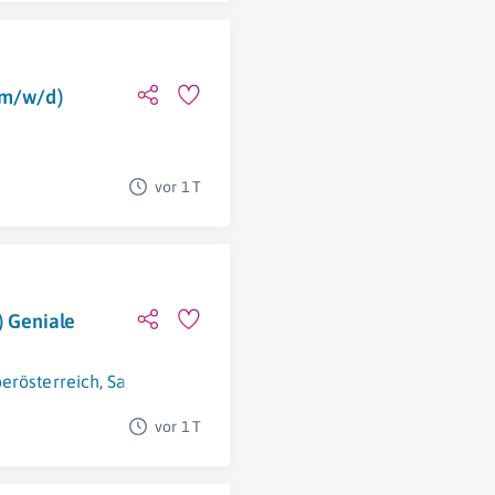
(m/w/d)
vor 1 T
 Geniale
erösterreich
,
Salzburg
,
Tirol
,
Vorarlberg
vor 1 T