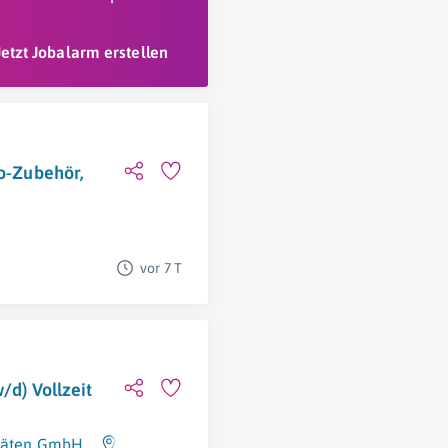
Jetzt Jobalarm erstellen
ro-Zubehör,
vor 7 T
/d) Vollzeit
itäten GmbH
Brunn Am Gebirge