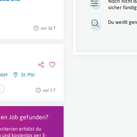
Noch nicht d
sicher fündig
Du weißt gen
vor 16 T
nmbH
St. Pölten
t
vor 1 T
igen Job gefunden?
riterien erhälst du
 und kostenlos per E-