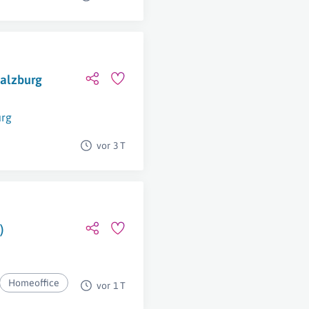
Salzburg
urg
vor 3 T
)
s
Homeoffice
vor 1 T