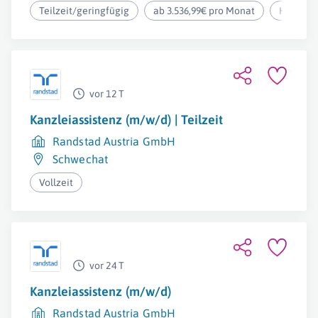
Teilzeit/geringfügig
ab 3.536,99€ pro Monat
Homeoff
vor 12 T
Kanzleiassistenz (m/w/d) | Teilzeit
Randstad Austria GmbH
Schwechat
Vollzeit
vor 24 T
Kanzleiassistenz (m/w/d)
Randstad Austria GmbH