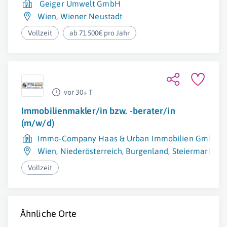
Geiger Umwelt GmbH
Wien
,
Wiener Neustadt
Vollzeit
ab 71.500€ pro Jahr
vor 30+ T
Immobilienmakler/in bzw. -berater/in
(m/w/d)
Immo-Company Haas & Urban Immobilien GmbH
Wien
,
Niederösterreich
,
Burgenland
,
Steiermark
,
Kä
Vollzeit
Ähnliche Orte