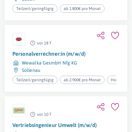
Teilzeit/geringfügig
ab 1.800€ pro Monat
vor 18 T
Personalverrechner:in (m/w/d)
Wewalka GesmbH Nfg KG
Sollenau
Teilzeit/geringfügig
ab 2.900€ pro Monat
Homeoffic
vor 10 T
Vertriebsingenieur Umwelt (m/w/d)