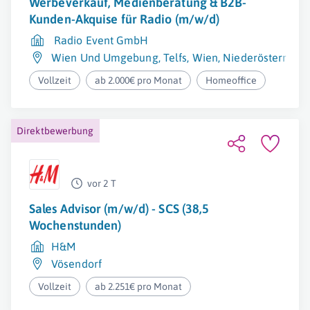
Werbeverkauf, Medienberatung & B2B-
Kunden-Akquise für Radio (m/w/d)
Radio Event GmbH
Wien Und Umgebung
,
Telfs
,
Wien
,
Niederösterreich
Vollzeit
ab 2.000€ pro Monat
Homeoffice
Direktbewerbung
vor 2 T
Sales Advisor (m/w/d) - SCS (38,5
Wochenstunden)
H&M
Vösendorf
Vollzeit
ab 2.251€ pro Monat