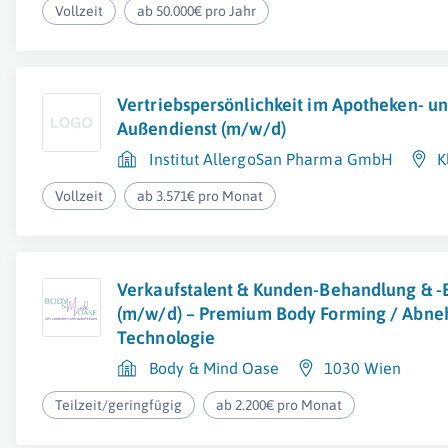
Vollzeit
ab 50.000€ pro Jahr
Vertriebspersönlichkeit im Apotheken- un
Außendienst (m/w/d)
Institut AllergoSan Pharma GmbH
K
Vollzeit
ab 3.571€ pro Monat
Verkaufstalent & Kunden-Behandlung & 
(m/w/d) – Premium Body Forming / Abne
Technologie
Body & Mind Oase
1030 Wien
Teilzeit/geringfügig
ab 2.200€ pro Monat