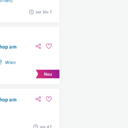
oriten)
vor 30+ T
Shop am
Wien
Shop am
vor 4 T