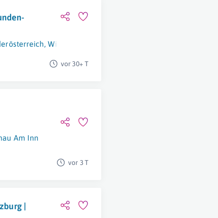
unden-
erösterreich
,
Wien Und Umgebung
,
Burgenland
,
Leogang
,
Saa
vor 30+ T
nau Am Inn
vor 3 T
zburg |