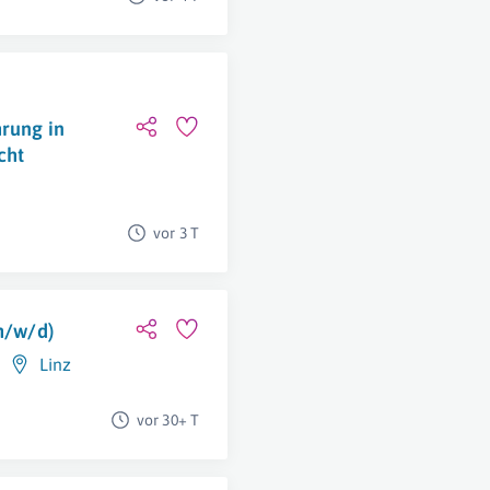
hrung in
cht
vor 3 T
(m/w/d)
Linz
vor 30+ T