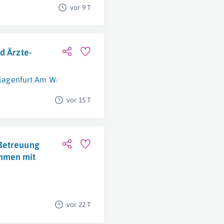
vor 9 T
d Ärzte-
lagenfurt Am Wörthersee
vor 15 T
-Betreuung
hmen mit
vor 22 T