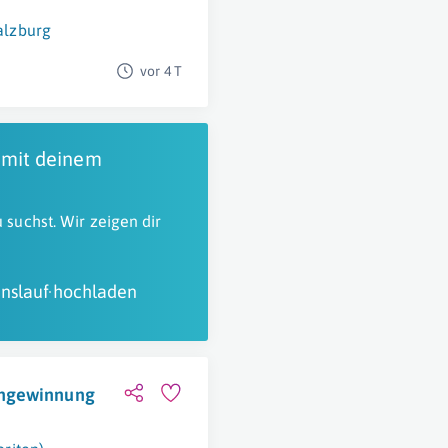
alzburg
vor 4 T
 mit deinem
 suchst. Wir zeigen dir
nslauf hochladen
engewinnung