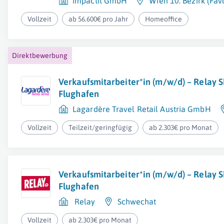
impactit GmbH
Wien 10. Bezirk (Fav
Vollzeit
ab 56.600€ pro Jahr
Homeoffice
Direktbewerbung
Verkaufsmitarbeiter*in (m/w/d) – Relay 
Flughafen
Lagardère Travel Retail Austria GmbH
Vollzeit
Teilzeit/geringfügig
ab 2.303€ pro Monat
Verkaufsmitarbeiter*in (m/w/d) – Relay 
Flughafen
Relay
Schwechat
Vollzeit
ab 2.303€ pro Monat