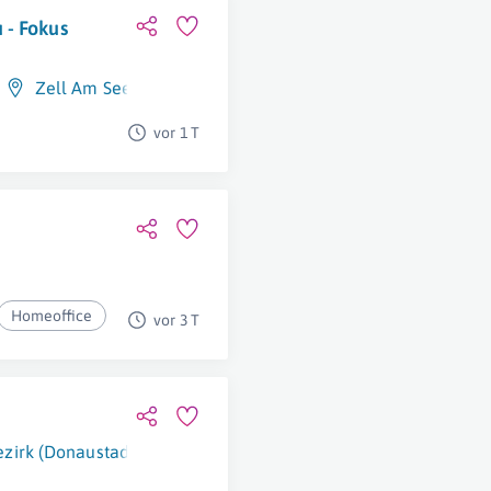
 - Fokus
Zell Am See
vor 1 T
Homeoffice
vor 3 T
ezirk (Donaustadt)