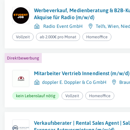
Werbeverkauf, Medienberatung & B2B-K
Akquise für Radio (m/w/d)
Radio Event GmbH
Telfs
,
Wien
,
Nied
Vollzeit
ab 2.000€ pro Monat
Homeoffice
Direktbewerbung
Mitarbeiter Vertrieb Innendienst (m/w/d)
doppler E. Doppler & Co GmbH
Brau
kein Lebenslauf nötig
Vollzeit
Homeoffice
Verkaufsberater | Rental Sales Agent | Sal
Europcar Autovermietung (m/w/d)