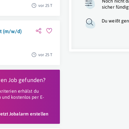
Noch nicht d
vor 25 T
sicher fündig
Du weißt gen
t (m/w/d)
vor 25 T
igen Job gefunden?
riterien erhälst du
 und kostenlos per E-
Jetzt Jobalarm erstellen