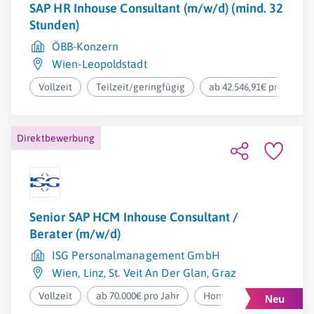
SAP HR Inhouse Consultant (m/w/d) (mind. 32
Stunden)
ÖBB-Konzern
Wien-Leopoldstadt
Vollzeit
Teilzeit/geringfügig
ab 42.546,91€ pro Jahr
Direktbewerbung
Senior SAP HCM Inhouse Consultant /
Berater (m/w/d)
ISG Personalmanagement GmbH
Wien
,
Linz
,
St. Veit An Der Glan
,
Graz
Vollzeit
ab 70.000€ pro Jahr
Homeoffice