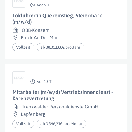
vor 6 T
Lokführer:in Quereinstieg, Steiermark
(m/w/d)
ÖBB-Konzern
Bruck An Der Mur
Vollzeit
ab 38.351,88€ pro Jahr
vor 13 T
Mitarbeiter (m/w/d) Vertriebsinnendienst -
Karenzvertretung
Trenkwalder Personaldienste GmbH
Kapfenberg
Vollzeit
ab 3.396,21€ pro Monat