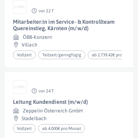
vor 22 T
Mitarbeiter:in im Service- & Kontrollteam
Quereinstieg, Kärnten (m/w/d)
ÖBB-Konzern
Villach
Vollzeit
Teilzeit/geringfügig
ab 2.739,42€ pro Monat
vor 24 T
Leitung Kundendienst (m/w/d)
Zeppelin Österreich GmbH
Stadelbach
Vollzeit
ab 4.000€ pro Monat