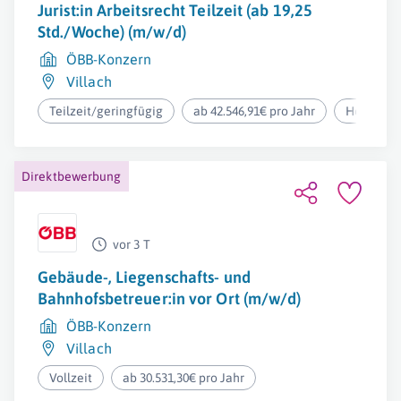
Jurist:in Arbeitsrecht Teilzeit (ab 19,25
Std./Woche) (m/w/d)
ÖBB-Konzern
Villach
Teilzeit/geringfügig
ab 42.546,91€ pro Jahr
Homeoffi
Direktbewerbung
vor 3 T
Gebäude-, Liegenschafts- und
Bahnhofsbetreuer:in vor Ort (m/w/d)
ÖBB-Konzern
Villach
Vollzeit
ab 30.531,30€ pro Jahr