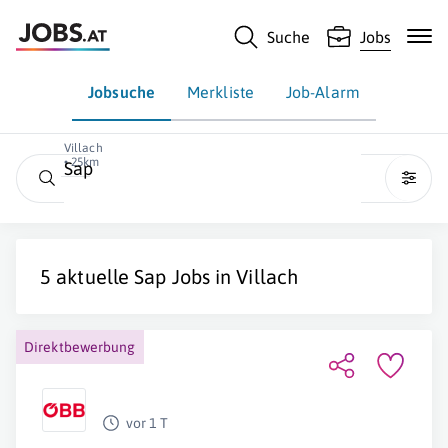
Suche
Jobs
Jobsuche
Merkliste
Job-Alarm
Villach
• 25km
Sap
5 aktuelle
Sap
Jobs in
Villach
Direktbewerbung
vor 1 T