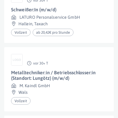
vor 30+ T
Schweißer:In (m/w/d)
LATURO Personalservice GmbH
Hallein
,
Taxach
Vollzeit
ab 20,42€ pro Stunde
vor 30+ T
Metalltechniker:in / Betriebsschlosser:in
(Standort: Lungötz) (m/w/d)
M. Kaindl GmbH
Wals
Vollzeit