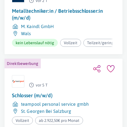
vor 2 T
Metalltechniker:in / Betriebsschlosser:in
(m/w/d)
M. Kaindl GmbH
Wals
kein Lebenslauf nötig
Vollzeit
Teilzeit/geringfügig
Direktbewerbung
vor 5 T
Schlosser (m/w/d)
teampool personal service gmbh
St. Georgen Bei Salzburg
Vollzeit
ab 2.922,50€ pro Monat