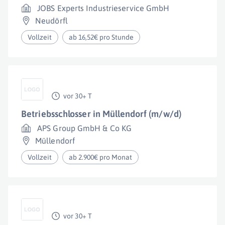
JOBS Experts Industrieservice GmbH
Neudörfl
Vollzeit
ab 16,52€ pro Stunde
vor 30+ T
Betriebsschlosser in Müllendorf (m/w/d)
APS Group GmbH & Co KG
Müllendorf
Vollzeit
ab 2.900€ pro Monat
vor 30+ T