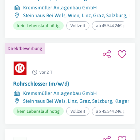
Kremsmüller Anlagenbau GmbH
Steinhaus Bei Wels
,
Wien
,
Linz
,
Graz
,
Salzburg
,
Klag
kein Lebenslauf nötig
Vollzeit
ab 45.544,24€ pro Jahr
Direktbewerbung
vor 2 T
Rohrschlosser (m/w/d)
Kremsmüller Anlagenbau GmbH
Steinhaus Bei Wels
,
Linz
,
Graz
,
Salzburg
,
Klagenfurt
kein Lebenslauf nötig
Vollzeit
ab 45.544,24€ pro Jahr