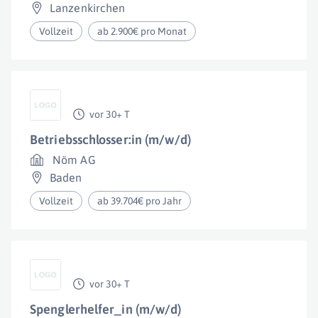
Lanzenkirchen
Vollzeit
ab 2.900€ pro Monat
vor 30+ T
Betriebsschlosser:in (m/w/d)
Nöm AG
Baden
Vollzeit
ab 39.704€ pro Jahr
vor 30+ T
Spenglerhelfer_in (m/w/d)