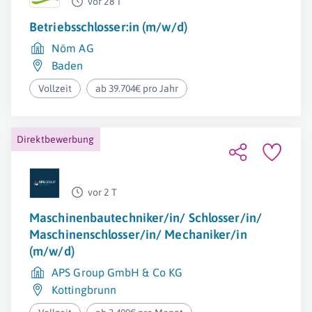
vor 28 T
Betriebsschlosser:in (m/w/d)
Nöm AG
Baden
Vollzeit
ab 39.704€ pro Jahr
Direktbewerbung
vor 2 T
Maschinenbautechniker/in/ Schlosser/in/
Maschinenschlosser/in/ Mechaniker/in
(m/w/d)
APS Group GmbH & Co KG
Kottingbrunn