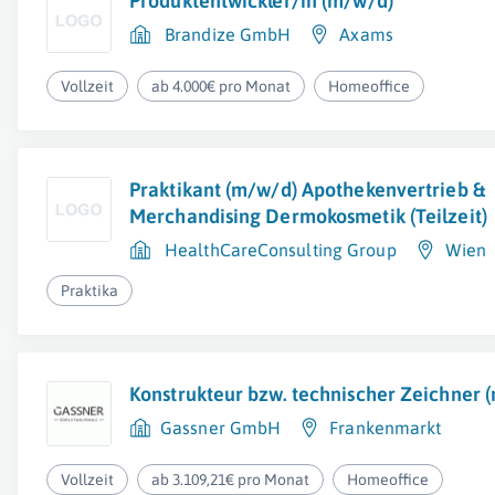
Produktentwickler/in (m/w/d)
Brandize GmbH
Axams
Vollzeit
ab 4.000€ pro Monat
Homeoffice
Praktikant (m/w/d) Apothekenvertrieb &
Merchandising Dermokosmetik (Teilzeit)
HealthCareConsulting Group
Wien
Praktika
Konstrukteur bzw. technischer Zeichner 
Gassner GmbH
Frankenmarkt
Vollzeit
ab 3.109,21€ pro Monat
Homeoffice