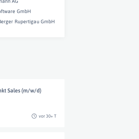
mann AG
Software GmbH
 Berger Rupertigau GmbH
kt Sales (m/w/d)
vor 30+ T