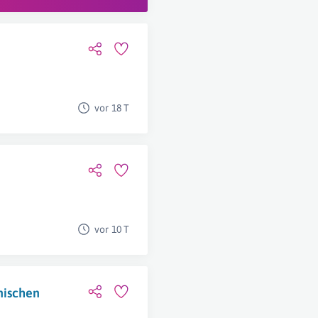
vor 18 T
vor 10 T
nischen