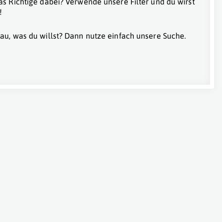
as Richtige dabei? Verwende unsere Filter und du wirst
!
au, was du willst? Dann nutze einfach unsere Suche.
tadt)
,
Wien 6. Bezirk (Mariahilf)