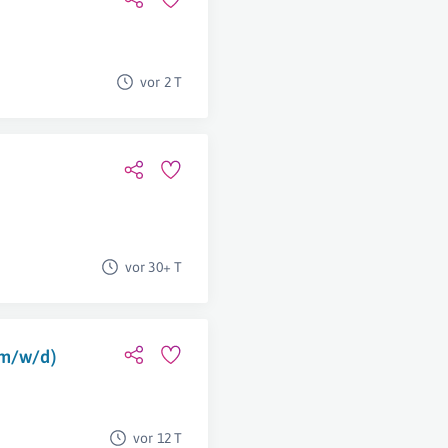
vor 2 T
vor 30+ T
(m/w/d)
vor 12 T