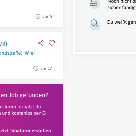
Noch nicht d
sicher fündig
vor 5 T
Du weißt gen
/d)
Landstraße)
,
Wien 8. Bezirk (Josefstadt)
,
Wien 1. Bezirk (Innere S
vor 17 T
igen Job gefunden?
riterien erhälst du
 und kostenlos per E-
Jetzt Jobalarm erstellen