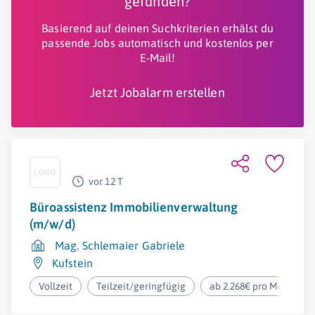
gefunden?
Basierend auf deinen Suchkriterien erhälst du
passende Jobs automatisch und kostenlos per
E-Mail!
Jetzt Jobalarm erstellen
vor 12 T
Büroassistenz Immobilienverwaltung
(m/w/d)
Mag. Schlemaier Gabriele
Kufstein
Vollzeit
Teilzeit/geringfügig
ab 2.268€ pro Monat