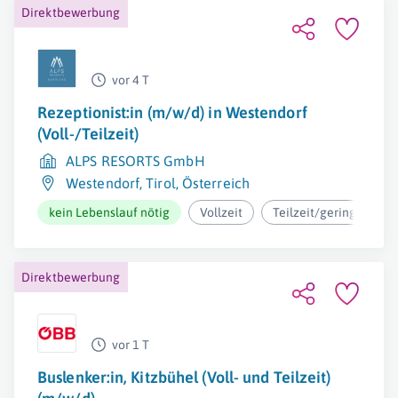
Direktbewerbung
vor 4 T
Rezeptionist:in (m/w/d) in Westendorf
(Voll-/Teilzeit)
ALPS RESORTS GmbH
Westendorf
,
Tirol
,
Österreich
kein Lebenslauf nötig
Vollzeit
Teilzeit/geringfügig
Direktbewerbung
vor 1 T
Buslenker:in, Kitzbühel (Voll- und Teilzeit)