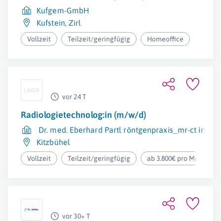
Kufgem-GmbH
Kufstein
,
Zirl
Vollzeit
Teilzeit/geringfügig
Homeoffice
vor 24 T
Radiologietechnolog:in (m/w/d)
Dr. med. Eberhard Partl röntgenpraxis_mr-ct institu
Kitzbühel
Vollzeit
Teilzeit/geringfügig
ab 3.800€ pro Monat
vor 30+ T