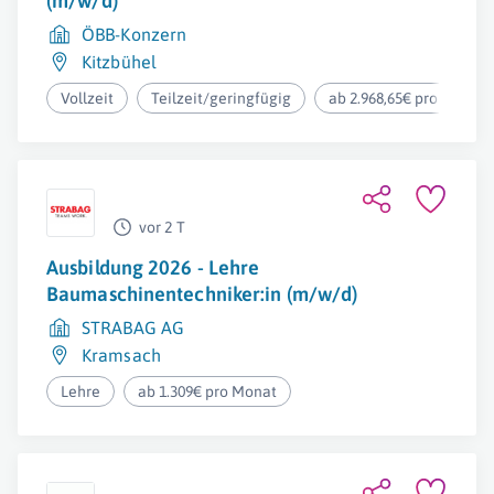
(m/w/d)
ÖBB-Konzern
Kitzbühel
Vollzeit
Teilzeit/geringfügig
ab 2.968,65€ pro Monat
vor 2 T
Ausbildung 2026 - Lehre
Baumaschinentechniker:in (m/w/d)
STRABAG AG
Kramsach
Lehre
ab 1.309€ pro Monat