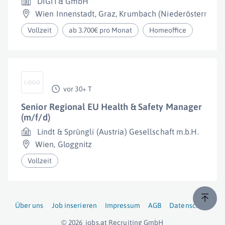
DIGIT& GmbH
Wien Innenstadt
,
Graz
,
Krumbach (Niederösterreich
Vollzeit
ab 3.700€ pro Monat
Homeoffice
vor 30+ T
Senior Regional EU Health & Safety Manager
(m/f/d)
Lindt & Sprüngli (Austria) Gesellschaft m.b.H.
Wien
,
Gloggnitz
Vollzeit
Über uns
Job inserieren
Impressum
AGB
Datenschutz
© 2026
jobs.at
Recruiting GmbH