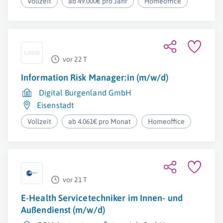
Vollzeit
ab 49.000€ pro Jahr
Homeoffice
vor 22 T
Information Risk Manager:in (m/w/d)
Digital Burgenland GmbH
Eisenstadt
Vollzeit
ab 4.061€ pro Monat
Homeoffice
vor 21 T
E-Health Servicetechniker im Innen- und
Außendienst (m/w/d)