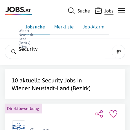
Suche
Jobs
Jobsuche
Merkliste
Job-Alarm
Wiener
Neustadt-
Land
(Bezirk) •
25km
Security
10 aktuelle
Security
Jobs in
Wiener Neustadt-Land (Bezirk)
Direktbewerbung