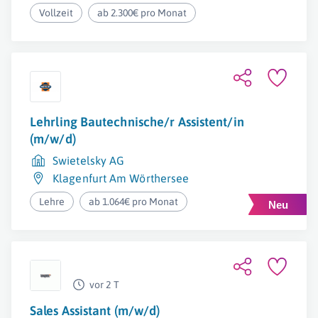
Vollzeit
ab 2.300€ pro Monat
Lehrling Bautechnische/r Assistent/in
(m/w/d)
Swietelsky AG
Klagenfurt Am Wörthersee
Lehre
ab 1.064€ pro Monat
vor 2 T
Sales Assistant (m/w/d)