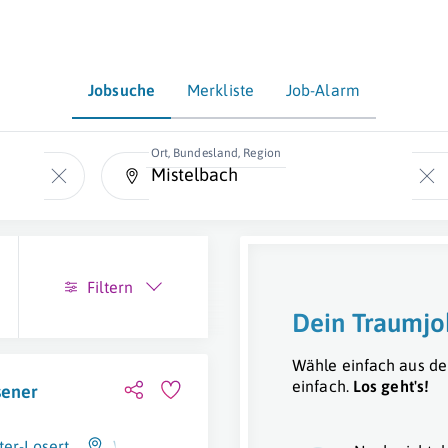
Jobsuche
Merkliste
Job-Alarm
Ort, Bundesland, Region
Filtern
Dein Traumjo
Wähle einfach aus de
einfach.
Los geht's!
sener
ter-Losert
Wolkersdorf Im Weinviertel