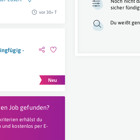
Noch nicht d
sicher fündig
vor 30+ T
Du weißt gen
ingfügig -
igen Job gefunden?
riterien erhälst du
 und kostenlos per E-