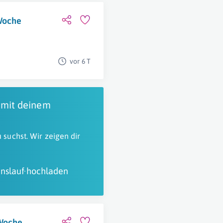
/Woche
vor 6 T
 mit deinem
 suchst. Wir zeigen dir
nslauf hochladen
/Woche