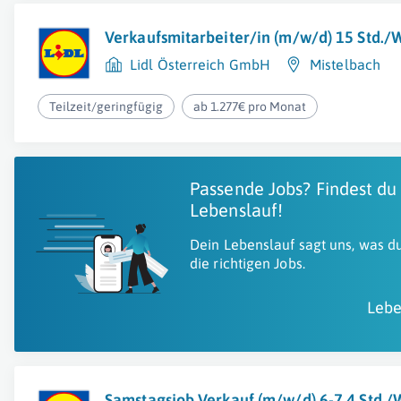
Verkaufsmitarbeiter/in (m/w/d) 15 Std.
Lidl Österreich GmbH
Mistelbach
Teilzeit/geringfügig
ab 1.277€ pro Monat
Passende Jobs? Findest du
Lebenslauf!
Dein Lebenslauf sagt uns, was du
die richtigen Jobs.
Lebe
Samstagsjob Verkauf (m/w/d) 6-7,4 Std.