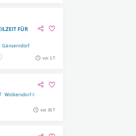
ILZEIT FÜR
Gänserndorf
vor 1 T
Wolkersdorf Im Weinviertel
vor 30 T