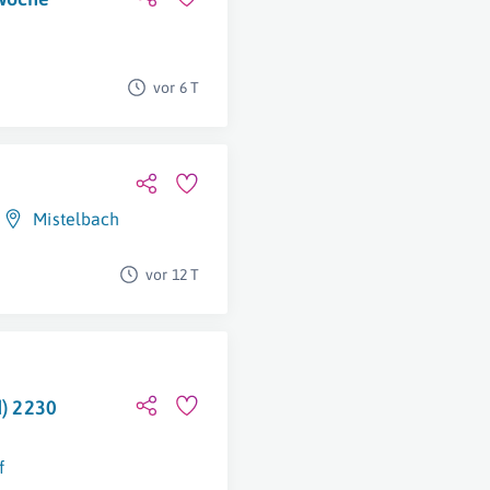
vor 6 T
Mistelbach
vor 12 T
d) 2230
f