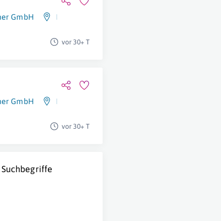
tner GmbH
Korneuburg
,
Laa An Der Thaya
vor 30+ T
tner GmbH
Korneuburg
,
Laa An Der Thaya
vor 30+ T
 Suchbegriffe