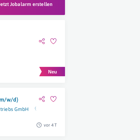
Jetzt Jobalarm erstellen
(m/w/d)
ertriebs GmbH
Mistelbach
vor 4 T