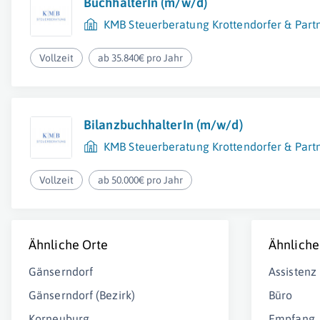
BuchhalterIn (m/w/d)
KMB Steuerberatung Krottendorfer & Par
Vollzeit
ab 35.840€ pro Jahr
BilanzbuchhalterIn (m/w/d)
KMB Steuerberatung Krottendorfer & Par
Vollzeit
ab 50.000€ pro Jahr
Ähnliche Orte
Ähnliche
Gänserndorf
Assistenz
Gänserndorf (Bezirk)
Büro
Korneuburg
Empfang