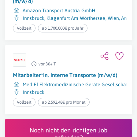
(m/w/d)
Amazon Transport Austria GmbH
Innsbruck
,
Klagenfurt Am Wörthersee
,
Wien
,
Ansfel
Vollzeit
ab 1.700.000€ pro Jahr
vor 30+ T
Mitarbeiter*in, Interne Transporte (m/w/d)
Med-El Elektromedizinische Geräte Gesellschaft m.
Innsbruck
Vollzeit
ab 2.592,48€ pro Monat
Noch nicht den richtigen Job