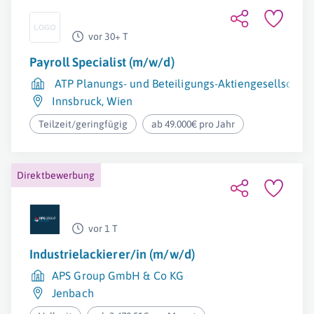
vor 30+ T
Payroll Specialist (m/w/d)
ATP Planungs- und Beteiligungs-Aktiengesellschaft
Innsbruck
,
Wien
Teilzeit/geringfügig
ab 49.000€ pro Jahr
Direktbewerbung
vor 1 T
Industrielackierer/in (m/w/d)
APS Group GmbH & Co KG
Jenbach