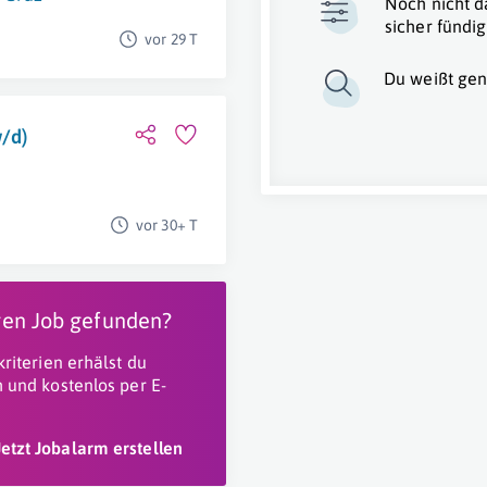
Noch nicht d
sicher fündig
vor 29 T
Du weißt gen
/d)
vor 30+ T
igen Job gefunden?
riterien erhälst du
 und kostenlos per E-
Jetzt Jobalarm erstellen