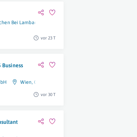
chen Bei Lambach
vor 23 T
5 Business
mbH
Wien
,
Graz
vor 30 T
sultant