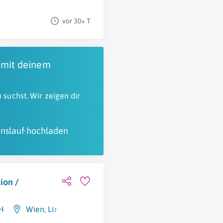
vor 30+ T
 mit deinem
 suchst. Wir zeigen dir
nslauf hochladen
ion /
H
Wien
,
Linz