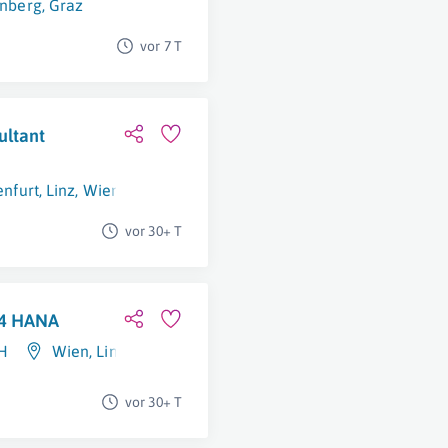
nberg
,
Graz
vor 7 T
ultant
enfurt
,
Linz
,
Wien
vor 30+ T
/4 HANA
H
Wien
,
Linz
vor 30+ T