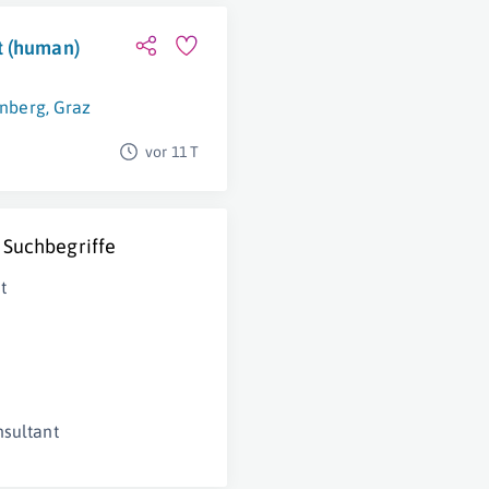
t (human)
nberg
,
Graz
vor 11 T
 Suchbegriffe
t
nsultant