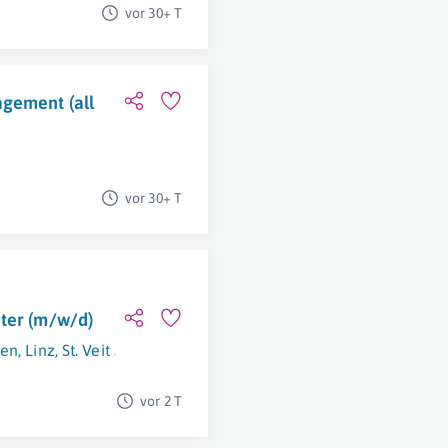
vor 30+ T
agement (all
vor 30+ T
ter (m/w/d)
en
,
Linz
,
St. Veit An Der Glan
,
Graz
vor 2 T