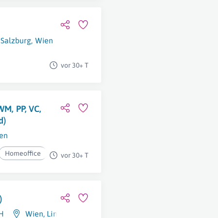
,
Salzburg
,
Wien
vor 30+ T
WM, PP, VC,
d)
en
Homeoffice
vor 30+ T
)
H
Wien
,
Linz