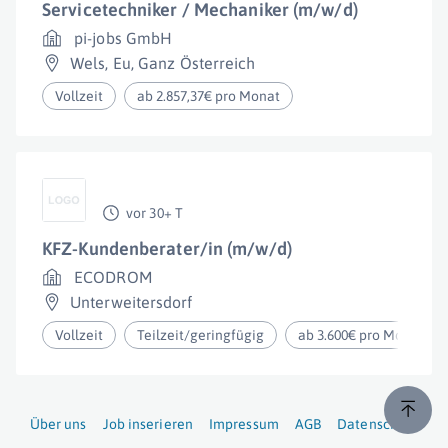
Servicetechniker / Mechaniker (m/w/d)
pi-jobs GmbH
Wels
,
Eu
,
Ganz Österreich
Vollzeit
ab 2.857,37€ pro Monat
vor 30+ T
KFZ-Kundenberater/in (m/w/d)
ECODROM
Unterweitersdorf
Vollzeit
Teilzeit/geringfügig
ab 3.600€ pro Monat
Über uns
Job inserieren
Impressum
AGB
Datenschutz