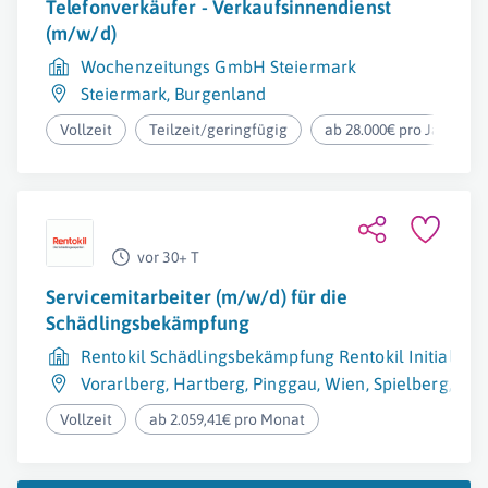
Telefonverkäufer - Verkaufsinnendienst
(m/w/d)
Wochenzeitungs GmbH Steiermark
Steiermark
,
Burgenland
Vollzeit
Teilzeit/geringfügig
ab 28.000€ pro Jahr
vor 30+ T
Servicemitarbeiter (m/w/d) für die
Schädlingsbekämpfung
Rentokil Schädlingsbekämpfung Rentokil Initial G
Vorarlberg
,
Hartberg
,
Pinggau
,
Wien
,
Spielberg
,
Sal
Vollzeit
ab 2.059,41€ pro Monat