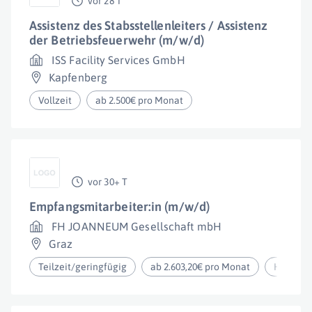
vor 28 T
Assistenz des Stabsstellenleiters / Assistenz
der Betriebsfeuerwehr (m/w/d)
ISS Facility Services GmbH
Kapfenberg
Vollzeit
ab 2.500€ pro Monat
vor 30+ T
Empfangsmitarbeiter:in (m/w/d)
FH JOANNEUM Gesellschaft mbH
Graz
Teilzeit/geringfügig
ab 2.603,20€ pro Monat
Homeoff