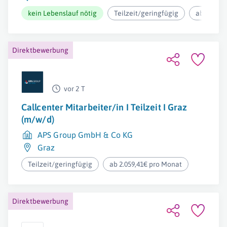
kein Lebenslauf nötig
Teilzeit/geringfügig
ab 1.397,
Direktbewerbung
vor 2 T
Callcenter Mitarbeiter/in I Teilzeit I Graz
(m/w/d)
APS Group GmbH & Co KG
Graz
Teilzeit/geringfügig
ab 2.059,41€ pro Monat
Direktbewerbung