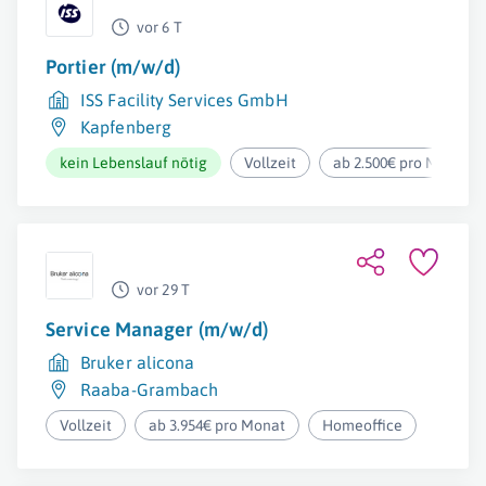
vor 6 T
Portier (m/w/d)
ISS Facility Services GmbH
Kapfenberg
kein Lebenslauf nötig
Vollzeit
ab 2.500€ pro Monat
vor 29 T
Service Manager (m/w/d)
Bruker alicona
Raaba-Grambach
Vollzeit
ab 3.954€ pro Monat
Homeoffice