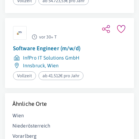
Vollzeit
ab 54.723,53€ pro Jahr
vor 30+ T
Software Engineer (m/w/d)
InfPro IT Solutions GmbH
Innsbruck
,
Wien
Vollzeit
ab 41.512€ pro Jahr
Ähnliche Orte
Wien
Niederösterreich
Vorarlberg