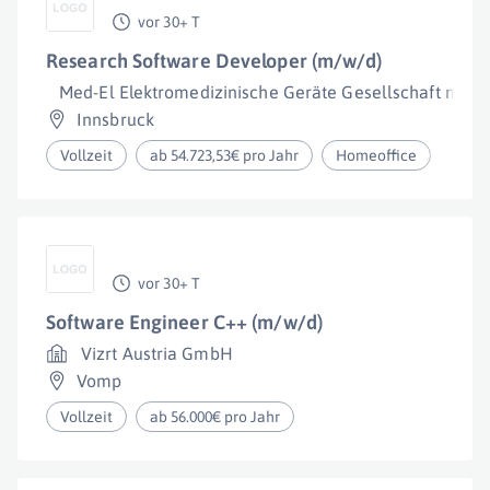
vor 30+ T
Research Software Developer (m/w/d)
Med-El Elektromedizinische Geräte Gesellschaft m.b.H
Innsbruck
Vollzeit
ab 54.723,53€ pro Jahr
Homeoffice
vor 30+ T
Software Engineer C++ (m/w/d)
Vizrt Austria GmbH
Vomp
Vollzeit
ab 56.000€ pro Jahr