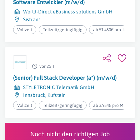
Software Entwickler (m/w/d)
World-Direct eBusiness solutions GmbH
Sistrans
Vollzeit
Teilzeit/geringfügig
ab 51.450€ pro Jahr
vor 25 T
(Senior) Full Stack Developer (a*) (m/w/d)
STYLETRONIC Telematik GmbH
Innsbruck
,
Kufstein
Vollzeit
Teilzeit/geringfügig
ab 3.954€ pro Monat
Noch nicht den richtigen Job