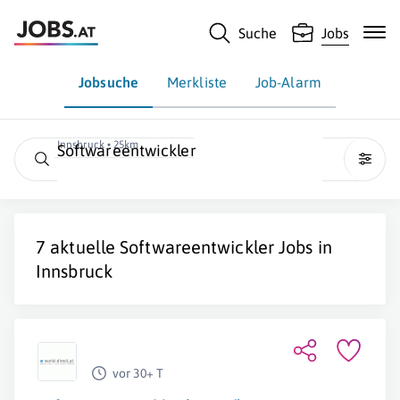
Suche
Jobs
Jobsuche
Merkliste
Job-Alarm
Innsbruck • 25km
Softwareentwickler
7 aktuelle
Softwareentwickler
Jobs in
Innsbruck
vor 30+ T