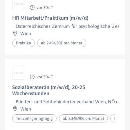
vor 30+ T
HR Mitarbeit/Praktikum (m/w/d)
Österreichisches Zentrum für psychologische Gesundh
Wien
Praktika
ab 2.494,30€ pro Monat
vor 30+ T
Sozialberater:in (m/w/d), 20-25
Wochenstunden
Blinden- und Sehbehindertenverband Wien, NÖ u. Bgl
Wien
Teilzeit/geringfügig
ab 3.348,90€ pro Monat
Homeoff