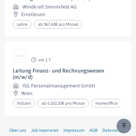
Windkraft Simonsfeld AG
Ernstbrunn
Lehre
ab 967,42€ pro Monat
vor 1 T
Leitung Finanz- und Rechnungswesen
(m/w/d)
ISG Personalmanagement GmbH
Wien
Vollzeit
ab 6.102,10€ pro Monat
Homeoffice
Über uns
Job inserieren
Impressum
AGB
Datenschutz